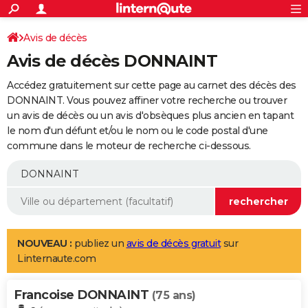
ACTUALITÉS
Connexion
S'inscrire
Avis de décès
Rechercher
Société
Education
Villes
Politique
Faits Divers
Monde
+
SPORT
Avis de décès DONNAINT
Football
Cyclisme
Forum
Coupe du monde 2026
Tennis
Rugby
CULTURE
Accédez gratuitement sur cette page au carnet des décès des
TNT
Cinéma
Musique
Programme TV
Streaming
Sorties cinéma
+
DONNAINT. Vous pouvez affiner votre recherche ou trouver
FINANCE
un avis de décès ou un avis d'obsèques plus ancien en tapant
Impôts
Immobilier
Banque
Crédit
Retraite
Epargne
Risques naturels par ville
Assurance
AUTO
le nom d'un défunt et/ou le nom ou le code postal d'une
commune dans le moteur de recherche ci-dessous.
Réserver un essai
Berlines
Forum auto
Essais
Citadines
SUV
+
HIGH-TECH
Meilleur smartphone
Ordinateurs
Guide high-tech
Mobiles
Internet
Jeux vidéo
+
BRICOLAGE
Aménagement intérieur
Cuisine
Jardinage
+
Forum
Extérieur
Salle de bains
Rangement
WEEK-END
Escapades
Expositions
Week-end nature
Guides de France
Patrimoine
Musées
+
LIFESTYLE
NOUVEAU :
publiez un
avis de décès gratuit
sur
Linternaute.com
Bien-être
Mode
+
Art de vivre
Loisirs
Modes de vie
SANTE
Francoise DONNAINT
Guide de la santé
Médicaments
+
Alimentation
Maladies
Sommeil
(75 ans)
VOYAGE