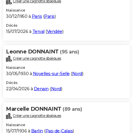
Créer une cagnotte obsèques
City break
Voyage de noces
Climat
Destinations
Voyage nature
Forum
+
PHOTO
Naissance
30/12/1950 à
Paris
(
Paris
)
GUIDES D'ACHAT
Décès
15/07/2026 à
Terval
(
Vendée
)
BONS PLANS
CARTE DE VOEUX
Leonne DONNAINT
(95 ans)
Carte Bonne année
Carte Pâques
Carte de Noël
Carte Saint-Valentin
Carte d'anniversaire
DICTIONNAIRE
Créer une cagnotte obsèques
Biographies
Expressions
Dictionnaire
Citations
Proverbes
PROGRAMME TV
Naissance
30/05/1930 à
Noyelles-sur-Selle
(
Nord
)
COPAINS D'AVANT
Décès
22/04/2026 à
Denain
(
Nord
)
Se connecter
Collèges
Universités
Service militaire
S'inscrire
Lycées
Primaires
Entreprises
Avis de recherche
AVIS DE DÉCÈS
FORUM
Marcelle DONNAINT
(89 ans)
Lifestyle
Sport
Television
Cinema
Bricolage
Culture
Auto
Voyage
Créer une cagnotte obsèques
Naissance
15/07/1936 à
Barlin
(
Pas-de-Calais
)