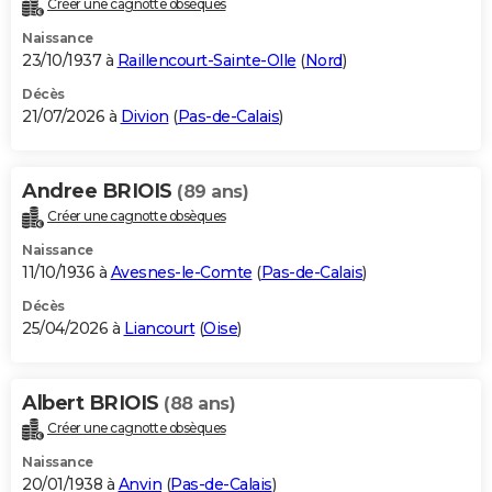
Créer une cagnotte obsèques
City break
Voyage de noces
Climat
Destinations
Voyage nature
Forum
+
PHOTO
Naissance
23/10/1937 à
Raillencourt-Sainte-Olle
(
Nord
)
GUIDES D'ACHAT
Décès
21/07/2026 à
Divion
(
Pas-de-Calais
)
BONS PLANS
CARTE DE VOEUX
Andree BRIOIS
(89 ans)
Carte Bonne année
Carte Pâques
Carte de Noël
Carte Saint-Valentin
Carte d'anniversaire
DICTIONNAIRE
Créer une cagnotte obsèques
Biographies
Expressions
Dictionnaire
Citations
Proverbes
PROGRAMME TV
Naissance
11/10/1936 à
Avesnes-le-Comte
(
Pas-de-Calais
)
COPAINS D'AVANT
Décès
25/04/2026 à
Liancourt
(
Oise
)
Se connecter
Collèges
Universités
Service militaire
S'inscrire
Lycées
Primaires
Entreprises
Avis de recherche
AVIS DE DÉCÈS
FORUM
Albert BRIOIS
(88 ans)
Lifestyle
Sport
Television
Cinema
Bricolage
Culture
Auto
Voyage
Créer une cagnotte obsèques
Naissance
20/01/1938 à
Anvin
(
Pas-de-Calais
)