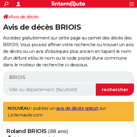
ACTUALITÉS
Connexion
S'inscrire
Avis de décès
Rechercher
Société
Education
Villes
Politique
Faits Divers
Monde
+
SPORT
Avis de décès BRIOIS
Football
Cyclisme
Forum
Coupe du monde 2026
Tennis
Rugby
CULTURE
Accédez gratuitement sur cette page au carnet des décès des
TNT
Cinéma
Musique
Programme TV
Streaming
Sorties cinéma
+
BRIOIS. Vous pouvez affiner votre recherche ou trouver un avis
FINANCE
de décès ou un avis d'obsèques plus ancien en tapant le nom
Impôts
Immobilier
Banque
Crédit
Retraite
Epargne
Risques naturels par ville
Assurance
AUTO
d'un défunt et/ou le nom ou le code postal d'une commune
dans le moteur de recherche ci-dessous.
Réserver un essai
Berlines
Forum auto
Essais
Citadines
SUV
+
HIGH-TECH
Meilleur smartphone
Ordinateurs
Guide high-tech
Mobiles
Internet
Jeux vidéo
+
BRICOLAGE
Aménagement intérieur
Cuisine
Jardinage
+
Forum
Extérieur
Salle de bains
Rangement
WEEK-END
Escapades
Expositions
Week-end nature
Guides de France
Patrimoine
Musées
+
LIFESTYLE
NOUVEAU :
publiez un
avis de décès gratuit
sur
Linternaute.com
Bien-être
Mode
+
Art de vivre
Loisirs
Modes de vie
SANTE
Roland BRIOIS
Guide de la santé
Médicaments
+
Alimentation
Maladies
Sommeil
(88 ans)
VOYAGE