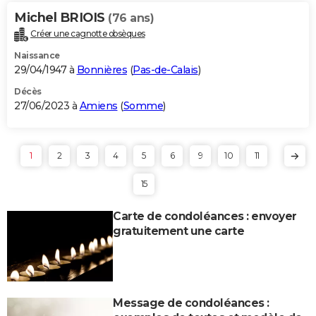
Michel BRIOIS
(76 ans)
Créer une cagnotte obsèques
Naissance
29/04/1947 à
Bonnières
(
Pas-de-Calais
)
Décès
27/06/2023 à
Amiens
(
Somme
)
1
2
3
4
5
6
9
10
11
15
Carte de condoléances : envoyer
gratuitement une carte
Message de condoléances :