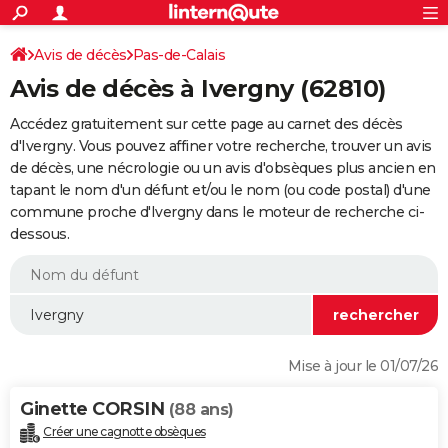
ACTUALITÉS
Connexion
S'inscrire
Avis de décès
Pas-de-Calais
Rechercher
Société
Education
Villes
Politique
Faits Divers
Monde
+
SPORT
Avis de décès à Ivergny (62810)
Football
Cyclisme
Forum
Coupe du monde 2026
Tennis
Rugby
CULTURE
Accédez gratuitement sur cette page au carnet des décès
TNT
Cinéma
Musique
Programme TV
Streaming
Sorties cinéma
+
d'Ivergny. Vous pouvez affiner votre recherche, trouver un avis
FINANCE
de décès, une nécrologie ou un avis d'obsèques plus ancien en
Impôts
Immobilier
Banque
Crédit
Retraite
Epargne
Risques naturels par ville
Assurance
AUTO
tapant le nom d'un défunt et/ou le nom (ou code postal) d'une
commune proche d'Ivergny dans le moteur de recherche ci-
Réserver un essai
Berlines
Forum auto
Essais
Citadines
SUV
+
HIGH-TECH
dessous.
Meilleur smartphone
Ordinateurs
Guide high-tech
Mobiles
Internet
Jeux vidéo
+
BRICOLAGE
Aménagement intérieur
Cuisine
Jardinage
+
Forum
Extérieur
Salle de bains
Rangement
WEEK-END
Escapades
Expositions
Week-end nature
Guides de France
Patrimoine
Musées
+
LIFESTYLE
Mise à jour le 01/07/26
Bien-être
Mode
+
Art de vivre
Loisirs
Modes de vie
SANTE
Ginette CORSIN
(88 ans)
Guide de la santé
Médicaments
+
Alimentation
Maladies
Sommeil
VOYAGE
Créer une cagnotte obsèques