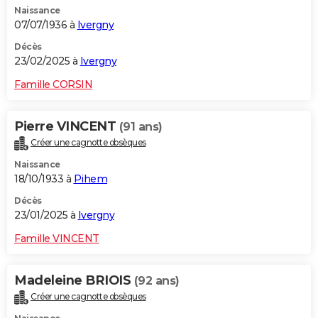
Naissance
City break
Voyage de noces
Climat
Destinations
Voyage nature
Forum
+
PHOTO
07/07/1936 à
Ivergny
GUIDES D'ACHAT
Décès
23/02/2025 à
Ivergny
BONS PLANS
Famille CORSIN
CARTE DE VOEUX
Pierre VINCENT
(91 ans)
Carte Bonne année
Carte Pâques
Carte de Noël
Carte Saint-Valentin
Carte d'anniversaire
DICTIONNAIRE
Créer une cagnotte obsèques
Biographies
Expressions
Dictionnaire
Citations
Proverbes
PROGRAMME TV
Naissance
18/10/1933 à
Pihem
COPAINS D'AVANT
Décès
23/01/2025 à
Ivergny
Se connecter
Collèges
Universités
Service militaire
S'inscrire
Lycées
Primaires
Entreprises
Avis de recherche
AVIS DE DÉCÈS
Famille VINCENT
FORUM
Lifestyle
Sport
Television
Cinema
Bricolage
Culture
Auto
Voyage
Madeleine BRIOIS
(92 ans)
Créer une cagnotte obsèques