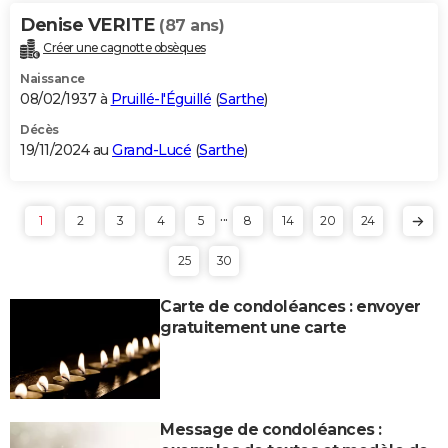
Denise VERITE
(87 ans)
Créer une cagnotte obsèques
Naissance
08/02/1937 à
Pruillé-l'Éguillé
(
Sarthe
)
Décès
19/11/2024 au
Grand-Lucé
(
Sarthe
)
...
1
2
3
4
5
8
14
20
24
25
30
Carte de condoléances : envoyer
gratuitement une carte
Message de condoléances :