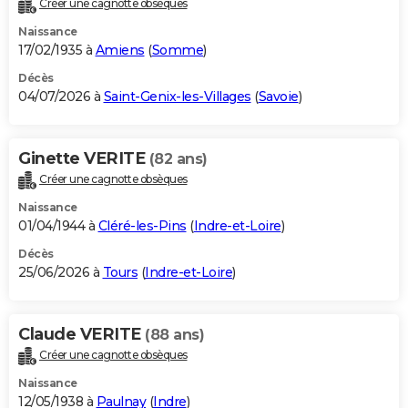
Créer une cagnotte obsèques
City break
Voyage de noces
Climat
Destinations
Voyage nature
Forum
+
PHOTO
Naissance
17/02/1935 à
Amiens
(
Somme
)
GUIDES D'ACHAT
Décès
04/07/2026 à
Saint-Genix-les-Villages
(
Savoie
)
BONS PLANS
CARTE DE VOEUX
Ginette VERITE
(82 ans)
Carte Bonne année
Carte Pâques
Carte de Noël
Carte Saint-Valentin
Carte d'anniversaire
DICTIONNAIRE
Créer une cagnotte obsèques
Biographies
Expressions
Dictionnaire
Citations
Proverbes
PROGRAMME TV
Naissance
01/04/1944 à
Cléré-les-Pins
(
Indre-et-Loire
)
COPAINS D'AVANT
Décès
25/06/2026 à
Tours
(
Indre-et-Loire
)
Se connecter
Collèges
Universités
Service militaire
S'inscrire
Lycées
Primaires
Entreprises
Avis de recherche
AVIS DE DÉCÈS
FORUM
Claude VERITE
(88 ans)
Lifestyle
Sport
Television
Cinema
Bricolage
Culture
Auto
Voyage
Créer une cagnotte obsèques
Naissance
12/05/1938 à
Paulnay
(
Indre
)