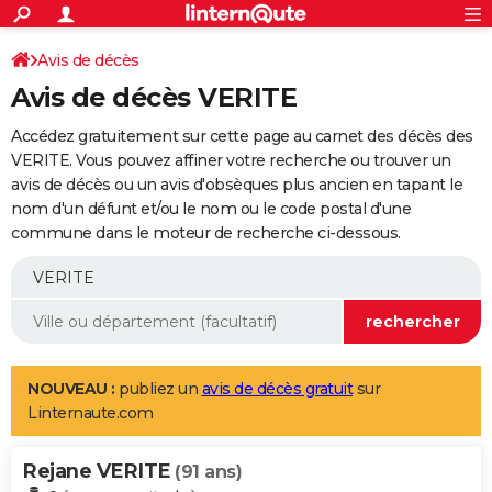
ACTUALITÉS
Connexion
S'inscrire
Avis de décès
Rechercher
Société
Education
Villes
Politique
Faits Divers
Monde
+
SPORT
Avis de décès VERITE
Football
Cyclisme
Forum
Coupe du monde 2026
Tennis
Rugby
CULTURE
Accédez gratuitement sur cette page au carnet des décès des
TNT
Cinéma
Musique
Programme TV
Streaming
Sorties cinéma
+
VERITE. Vous pouvez affiner votre recherche ou trouver un
FINANCE
avis de décès ou un avis d'obsèques plus ancien en tapant le
Impôts
Immobilier
Banque
Crédit
Retraite
Epargne
Risques naturels par ville
Assurance
AUTO
nom d'un défunt et/ou le nom ou le code postal d'une
commune dans le moteur de recherche ci-dessous.
Réserver un essai
Berlines
Forum auto
Essais
Citadines
SUV
+
HIGH-TECH
Meilleur smartphone
Ordinateurs
Guide high-tech
Mobiles
Internet
Jeux vidéo
+
BRICOLAGE
Aménagement intérieur
Cuisine
Jardinage
+
Forum
Extérieur
Salle de bains
Rangement
WEEK-END
Escapades
Expositions
Week-end nature
Guides de France
Patrimoine
Musées
+
LIFESTYLE
NOUVEAU :
publiez un
avis de décès gratuit
sur
Linternaute.com
Bien-être
Mode
+
Art de vivre
Loisirs
Modes de vie
SANTE
Rejane VERITE
Guide de la santé
Médicaments
+
Alimentation
Maladies
Sommeil
(91 ans)
VOYAGE