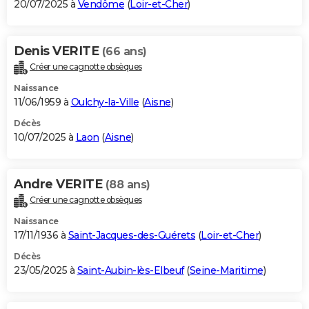
20/07/2025 à
Vendôme
(
Loir-et-Cher
)
Denis VERITE
(66 ans)
Créer une cagnotte obsèques
Naissance
11/06/1959 à
Oulchy-la-Ville
(
Aisne
)
Décès
10/07/2025 à
Laon
(
Aisne
)
Andre VERITE
(88 ans)
Créer une cagnotte obsèques
Naissance
17/11/1936 à
Saint-Jacques-des-Guérets
(
Loir-et-Cher
)
Décès
23/05/2025 à
Saint-Aubin-lès-Elbeuf
(
Seine-Maritime
)