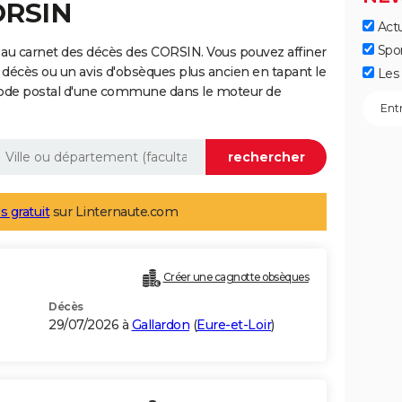
ORSIN
Actu
Spo
 au carnet des décès des CORSIN. Vous pouvez affiner
 décès ou un avis d'obsèques plus ancien en tapant le
Les 
code postal d'une commune dans le moteur de
s gratuit
sur Linternaute.com
Créer une cagnotte obsèques
Décès
29/07/2026 à
Gallardon
(
Eure-et-Loir
)