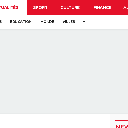
TUALITÉS
SPORT
CULTURE
FINANCE
A
S
EDUCATION
MONDE
VILLES
+
NEW