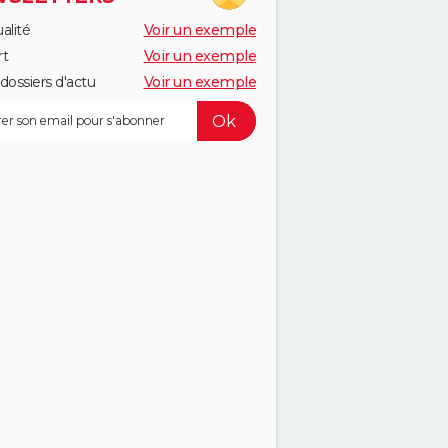
alité
Voir un exemple
rt
Voir un exemple
dossiers d'actu
Voir un exemple