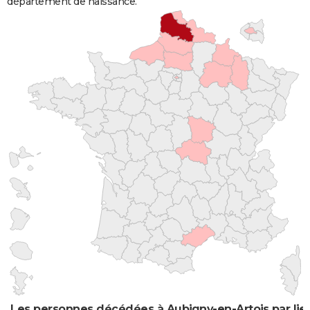
département de naissance.
Les personnes décédées à Aubigny-en-Artois par lie