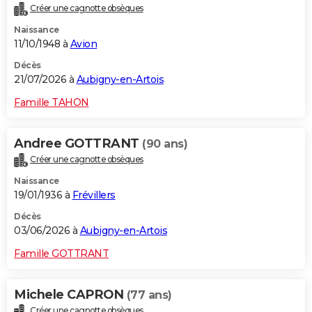
Créer une cagnotte obsèques
City break
Voyage de noces
Climat
Destinations
Voyage nature
Forum
+
PHOTO
Naissance
11/10/1948 à
Avion
GUIDES D'ACHAT
Décès
BONS PLANS
21/07/2026 à
Aubigny-en-Artois
CARTE DE VOEUX
Famille TAHON
Carte Bonne année
Carte Pâques
Carte de Noël
Carte Saint-Valentin
Carte d'anniversaire
DICTIONNAIRE
Andree GOTTRANT
(90 ans)
Biographies
Expressions
Dictionnaire
Citations
Proverbes
PROGRAMME TV
Créer une cagnotte obsèques
Naissance
COPAINS D'AVANT
19/01/1936 à
Frévillers
Se connecter
Collèges
Universités
Service militaire
S'inscrire
Lycées
Primaires
Entreprises
Avis de recherche
AVIS DE DÉCÈS
Décès
03/06/2026 à
Aubigny-en-Artois
FORUM
Famille GOTTRANT
Lifestyle
Sport
Television
Cinema
Bricolage
Culture
Auto
Voyage
Michele CAPRON
(77 ans)
Créer une cagnotte obsèques