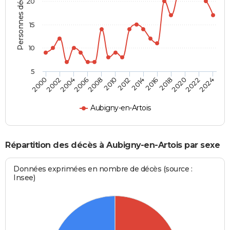
Personnes décédées
20
15
10
5
2000
2006
2012
2018
2024
2004
2010
2016
2022
2002
2008
2014
2020
Aubigny-en-Artois
Répartition des décès à Aubigny-en-Artois par sexe
Données exprimées en nombre de décès (source :
Insee)