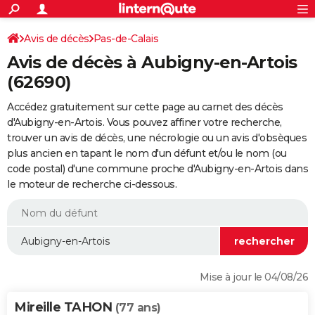
ACTUALITÉS
Connexion
S'inscrire
Avis de décès
Pas-de-Calais
Rechercher
Société
Education
Villes
Politique
Faits Divers
Monde
+
SPORT
Avis de décès à Aubigny-en-Artois
Football
Cyclisme
Forum
Coupe du monde 2026
Tennis
Rugby
CULTURE
(62690)
TNT
Cinéma
Musique
Programme TV
Streaming
Sorties cinéma
+
FINANCE
Accédez gratuitement sur cette page au carnet des décès
d'Aubigny-en-Artois. Vous pouvez affiner votre recherche,
Impôts
Immobilier
Banque
Crédit
Retraite
Epargne
Risques naturels par ville
Assurance
AUTO
trouver un avis de décès, une nécrologie ou un avis d'obsèques
plus ancien en tapant le nom d'un défunt et/ou le nom (ou
Réserver un essai
Berlines
Forum auto
Essais
Citadines
SUV
+
HIGH-TECH
code postal) d'une commune proche d'Aubigny-en-Artois dans
le moteur de recherche ci-dessous.
Meilleur smartphone
Ordinateurs
Guide high-tech
Mobiles
Internet
Jeux vidéo
+
BRICOLAGE
Aménagement intérieur
Cuisine
Jardinage
+
Forum
Extérieur
Salle de bains
Rangement
WEEK-END
Escapades
Expositions
Week-end nature
Guides de France
Patrimoine
Musées
+
LIFESTYLE
Bien-être
Mode
+
Art de vivre
Loisirs
Modes de vie
SANTE
Mise à jour le 04/08/26
Guide de la santé
Médicaments
+
Alimentation
Maladies
Sommeil
VOYAGE
Mireille TAHON
(77 ans)