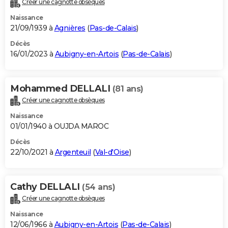
Créer une cagnotte obsèques
City break
Voyage de noces
Climat
Destinations
Voyage nature
Forum
+
PHOTO
Naissance
21/09/1939 à
Agnières
(
Pas-de-Calais
)
GUIDES D'ACHAT
Décès
16/01/2023 à
Aubigny-en-Artois
(
Pas-de-Calais
)
BONS PLANS
CARTE DE VOEUX
Mohammed DELLALI
(81 ans)
Carte Bonne année
Carte Pâques
Carte de Noël
Carte Saint-Valentin
Carte d'anniversaire
DICTIONNAIRE
Créer une cagnotte obsèques
Biographies
Expressions
Dictionnaire
Citations
Proverbes
PROGRAMME TV
Naissance
01/01/1940 à OUJDA MAROC
COPAINS D'AVANT
Décès
22/10/2021 à
Argenteuil
(
Val-d'Oise
)
Se connecter
Collèges
Universités
Service militaire
S'inscrire
Lycées
Primaires
Entreprises
Avis de recherche
AVIS DE DÉCÈS
FORUM
Cathy DELLALI
(54 ans)
Lifestyle
Sport
Television
Cinema
Bricolage
Culture
Auto
Voyage
Créer une cagnotte obsèques
Naissance
12/06/1966 à
Aubigny-en-Artois
(
Pas-de-Calais
)