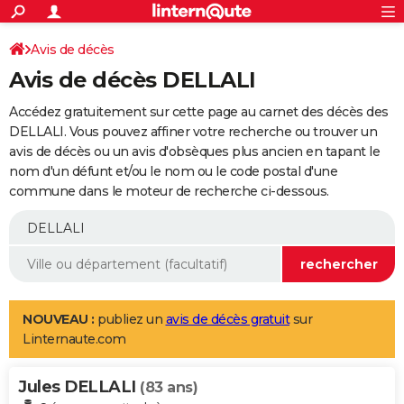
ACTUALITÉS
Connexion
S'inscrire
Avis de décès
Rechercher
Société
Education
Villes
Politique
Faits Divers
Monde
+
SPORT
Avis de décès DELLALI
Football
Cyclisme
Forum
Coupe du monde 2026
Tennis
Rugby
CULTURE
Accédez gratuitement sur cette page au carnet des décès des
TNT
Cinéma
Musique
Programme TV
Streaming
Sorties cinéma
+
DELLALI. Vous pouvez affiner votre recherche ou trouver un
FINANCE
avis de décès ou un avis d'obsèques plus ancien en tapant le
Impôts
Immobilier
Banque
Crédit
Retraite
Epargne
Risques naturels par ville
Assurance
AUTO
nom d'un défunt et/ou le nom ou le code postal d'une
commune dans le moteur de recherche ci-dessous.
Réserver un essai
Berlines
Forum auto
Essais
Citadines
SUV
+
HIGH-TECH
Meilleur smartphone
Ordinateurs
Guide high-tech
Mobiles
Internet
Jeux vidéo
+
BRICOLAGE
Aménagement intérieur
Cuisine
Jardinage
+
Forum
Extérieur
Salle de bains
Rangement
WEEK-END
Escapades
Expositions
Week-end nature
Guides de France
Patrimoine
Musées
+
LIFESTYLE
NOUVEAU :
publiez un
avis de décès gratuit
sur
Linternaute.com
Bien-être
Mode
+
Art de vivre
Loisirs
Modes de vie
SANTE
Jules DELLALI
Guide de la santé
Médicaments
+
Alimentation
Maladies
Sommeil
(83 ans)
VOYAGE