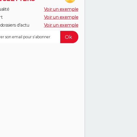
alité
Voir un exemple
rt
Voir un exemple
dossiers d'actu
Voir un exemple