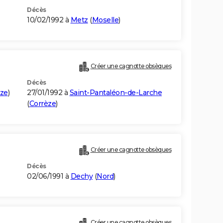
Décès
10/02/1992 à
Metz
(
Moselle
)
Créer une cagnotte obsèques
Décès
èze
)
27/01/1992 à
Saint-Pantaléon-de-Larche
(
Corrèze
)
Créer une cagnotte obsèques
Décès
02/06/1991 à
Dechy
(
Nord
)
Créer une cagnotte obsèques