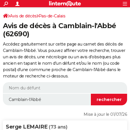
ACTUALITÉS
Connexion
S'inscrire
Avis de décès
Pas-de-Calais
Rechercher
Société
Education
Villes
Politique
Faits Divers
Monde
+
SPORT
Avis de décès à Camblain-l'Abbé
Football
Cyclisme
Forum
Coupe du monde 2026
Tennis
Rugby
CULTURE
(62690)
TNT
Cinéma
Musique
Programme TV
Streaming
Sorties cinéma
+
FINANCE
Accédez gratuitement sur cette page au carnet des décès de
Camblain-l'Abbé. Vous pouvez affiner votre recherche, trouver
Impôts
Immobilier
Banque
Crédit
Retraite
Epargne
Risques naturels par ville
Assurance
AUTO
un avis de décès, une nécrologie ou un avis d'obsèques plus
ancien en tapant le nom d'un défunt et/ou le nom (ou code
Réserver un essai
Berlines
Forum auto
Essais
Citadines
SUV
+
HIGH-TECH
postal) d'une commune proche de Camblain-l'Abbé dans le
moteur de recherche ci-dessous.
Meilleur smartphone
Ordinateurs
Guide high-tech
Mobiles
Internet
Jeux vidéo
+
BRICOLAGE
Aménagement intérieur
Cuisine
Jardinage
+
Forum
Extérieur
Salle de bains
Rangement
WEEK-END
Escapades
Expositions
Week-end nature
Guides de France
Patrimoine
Musées
+
LIFESTYLE
Bien-être
Mode
+
Art de vivre
Loisirs
Modes de vie
SANTE
Mise à jour le 01/07/26
Guide de la santé
Médicaments
+
Alimentation
Maladies
Sommeil
VOYAGE
Serge LEMAIRE
(73 ans)