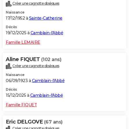
Créer une cagnotte obsèques
City break
Voyage de noces
Climat
Destinations
Voyage nature
Forum
+
PHOTO
Naissance
17/12/1952 à
Sainte-Catherine
GUIDES D'ACHAT
Décès
BONS PLANS
19/12/2025 à
Camblain-l'Abbé
CARTE DE VOEUX
Famille LEMAIRE
Carte Bonne année
Carte Pâques
Carte de Noël
Carte Saint-Valentin
Carte d'anniversaire
DICTIONNAIRE
Aline FIQUET
(102 ans)
Biographies
Expressions
Dictionnaire
Citations
Proverbes
PROGRAMME TV
Créer une cagnotte obsèques
Naissance
COPAINS D'AVANT
06/09/1923 à
Camblain-l'Abbé
Se connecter
Collèges
Universités
Service militaire
S'inscrire
Lycées
Primaires
Entreprises
Avis de recherche
AVIS DE DÉCÈS
Décès
15/12/2025 à
Camblain-l'Abbé
FORUM
Famille FIQUET
Lifestyle
Sport
Television
Cinema
Bricolage
Culture
Auto
Voyage
Eric DELGOVE
(67 ans)
Créer une cagnotte obsèques