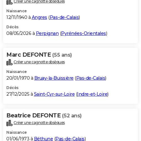
Créer une cagnotte obsèques
City break
Voyage de noces
Climat
Destinations
Voyage nature
Forum
+
PHOTO
Naissance
12/11/1940 à
Angres
(
Pas-de-Calais
)
GUIDES D'ACHAT
Décès
08/05/2026 à
Perpignan
(
Pyrénées-Orientales
)
BONS PLANS
CARTE DE VOEUX
Marc DEFONTE
(55 ans)
Carte Bonne année
Carte Pâques
Carte de Noël
Carte Saint-Valentin
Carte d'anniversaire
DICTIONNAIRE
Créer une cagnotte obsèques
Biographies
Expressions
Dictionnaire
Citations
Proverbes
PROGRAMME TV
Naissance
20/01/1970 à
Bruay-la-Buissière
(
Pas-de-Calais
)
COPAINS D'AVANT
Décès
27/12/2025 à
Saint-Cyr-sur-Loire
(
Indre-et-Loire
)
Se connecter
Collèges
Universités
Service militaire
S'inscrire
Lycées
Primaires
Entreprises
Avis de recherche
AVIS DE DÉCÈS
FORUM
Beatrice DEFONTE
(52 ans)
Lifestyle
Sport
Television
Cinema
Bricolage
Culture
Auto
Voyage
Créer une cagnotte obsèques
Naissance
01/06/1973 à
Béthune
(
Pas-de-Calais
)