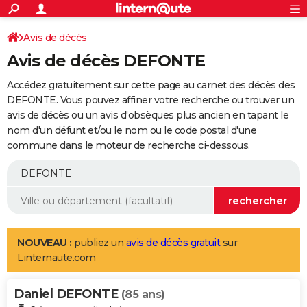
ACTUALITÉS
Connexion
S'inscrire
Avis de décès
Rechercher
Société
Education
Villes
Politique
Faits Divers
Monde
+
SPORT
Avis de décès DEFONTE
Football
Cyclisme
Forum
Coupe du monde 2026
Tennis
Rugby
CULTURE
Accédez gratuitement sur cette page au carnet des décès des
TNT
Cinéma
Musique
Programme TV
Streaming
Sorties cinéma
+
DEFONTE. Vous pouvez affiner votre recherche ou trouver un
FINANCE
avis de décès ou un avis d'obsèques plus ancien en tapant le
Impôts
Immobilier
Banque
Crédit
Retraite
Epargne
Risques naturels par ville
Assurance
AUTO
nom d'un défunt et/ou le nom ou le code postal d'une
commune dans le moteur de recherche ci-dessous.
Réserver un essai
Berlines
Forum auto
Essais
Citadines
SUV
+
HIGH-TECH
Meilleur smartphone
Ordinateurs
Guide high-tech
Mobiles
Internet
Jeux vidéo
+
BRICOLAGE
Aménagement intérieur
Cuisine
Jardinage
+
Forum
Extérieur
Salle de bains
Rangement
WEEK-END
Escapades
Expositions
Week-end nature
Guides de France
Patrimoine
Musées
+
LIFESTYLE
NOUVEAU :
publiez un
avis de décès gratuit
sur
Linternaute.com
Bien-être
Mode
+
Art de vivre
Loisirs
Modes de vie
SANTE
Daniel DEFONTE
Guide de la santé
Médicaments
+
Alimentation
Maladies
Sommeil
(85 ans)
VOYAGE