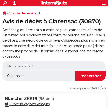
ACTUALITÉS
Connexion
S'inscrire
Avis de décès
Gard
Rechercher
Société
Education
Villes
Politique
Faits Divers
Monde
+
SPORT
Avis de décès à Clarensac (30870)
Football
Cyclisme
Forum
Coupe du monde 2026
Tennis
Rugby
CULTURE
Accédez gratuitement sur cette page au carnet des décès de
TNT
Cinéma
Musique
Programme TV
Streaming
Sorties cinéma
+
Clarensac. Vous pouvez affiner votre recherche, trouver un avis
FINANCE
de décès, une nécrologie ou un avis d'obsèques plus ancien en
Impôts
Immobilier
Banque
Crédit
Retraite
Epargne
Risques naturels par ville
Assurance
AUTO
tapant le nom d'un défunt et/ou le nom (ou code postal) d'une
commune proche de Clarensac dans le moteur de recherche
Réserver un essai
Berlines
Forum auto
Essais
Citadines
SUV
+
HIGH-TECH
ci-dessous.
Meilleur smartphone
Ordinateurs
Guide high-tech
Mobiles
Internet
Jeux vidéo
+
BRICOLAGE
Aménagement intérieur
Cuisine
Jardinage
+
Forum
Extérieur
Salle de bains
Rangement
WEEK-END
Escapades
Expositions
Week-end nature
Guides de France
Patrimoine
Musées
+
LIFESTYLE
Mise à jour le 04/08/26
Bien-être
Mode
+
Art de vivre
Loisirs
Modes de vie
SANTE
Blanche ZEKRI
(95 ans)
Guide de la santé
Médicaments
+
Alimentation
Maladies
Sommeil
VOYAGE
Créer une cagnotte obsèques