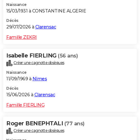
Naissance
City break
Voyage de noces
Climat
Destinations
Voyage nature
Forum
+
PHOTO
15/03/1931 à CONSTANTINE ALGERIE
GUIDES D'ACHAT
Décès
29/07/2026 à
Clarensac
BONS PLANS
Famille ZEKRI
CARTE DE VOEUX
Isabelle FIERLING
(56 ans)
Carte Bonne année
Carte Pâques
Carte de Noël
Carte Saint-Valentin
Carte d'anniversaire
DICTIONNAIRE
Créer une cagnotte obsèques
Biographies
Expressions
Dictionnaire
Citations
Proverbes
PROGRAMME TV
Naissance
11/09/1969 à
Nîmes
COPAINS D'AVANT
Décès
15/06/2026 à
Clarensac
Se connecter
Collèges
Universités
Service militaire
S'inscrire
Lycées
Primaires
Entreprises
Avis de recherche
AVIS DE DÉCÈS
Famille FIERLING
FORUM
Lifestyle
Sport
Television
Cinema
Bricolage
Culture
Auto
Voyage
Roger BENEPHTALI
(77 ans)
Créer une cagnotte obsèques