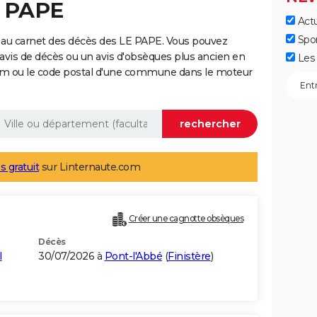
E PAPE
Actu
Spo
 au carnet des décès des LE PAPE. Vous pouvez
 avis de décès ou un avis d'obsèques plus ancien en
Les 
nom ou le code postal d'une commune dans le moteur
s gratuit
sur Linternaute.com
Créer une cagnotte obsèques
Décès
l
30/07/2026 à
Pont-l'Abbé
(
Finistère
)