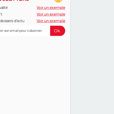
alité
Voir un exemple
rt
Voir un exemple
dossiers d'actu
Voir un exemple