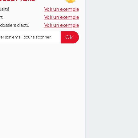
alité
Voir un exemple
rt
Voir un exemple
dossiers d'actu
Voir un exemple