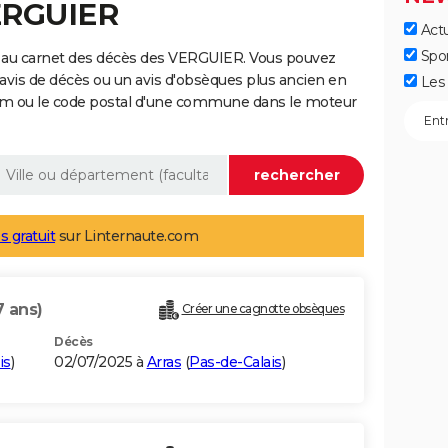
ERGUIER
Actu
Spo
 au carnet des décès des VERGUIER. Vous pouvez
 avis de décès ou un avis d'obsèques plus ancien en
Les 
nom ou le code postal d'une commune dans le moteur
s gratuit
sur Linternaute.com
7 ans)
Créer une cagnotte obsèques
Décès
is
)
02/07/2025 à
Arras
(
Pas-de-Calais
)