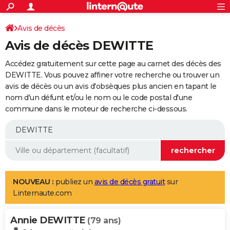
ACTUALITÉS
Connexion
S'inscrire
Avis de décès
Rechercher
Société
Education
Villes
Politique
Faits Divers
Monde
+
SPORT
Avis de décès DEWITTE
Football
Cyclisme
Forum
Coupe du monde 2026
Tennis
Rugby
CULTURE
Accédez gratuitement sur cette page au carnet des décès des
TNT
Cinéma
Musique
Programme TV
Streaming
Sorties cinéma
+
DEWITTE. Vous pouvez affiner votre recherche ou trouver un
FINANCE
avis de décès ou un avis d'obsèques plus ancien en tapant le
Impôts
Immobilier
Banque
Crédit
Retraite
Epargne
Risques naturels par ville
Assurance
AUTO
nom d'un défunt et/ou le nom ou le code postal d'une
commune dans le moteur de recherche ci-dessous.
Réserver un essai
Berlines
Forum auto
Essais
Citadines
SUV
+
HIGH-TECH
Meilleur smartphone
Ordinateurs
Guide high-tech
Mobiles
Internet
Jeux vidéo
+
BRICOLAGE
Aménagement intérieur
Cuisine
Jardinage
+
Forum
Extérieur
Salle de bains
Rangement
WEEK-END
Escapades
Expositions
Week-end nature
Guides de France
Patrimoine
Musées
+
LIFESTYLE
NOUVEAU :
publiez un
avis de décès gratuit
sur
Linternaute.com
Bien-être
Mode
+
Art de vivre
Loisirs
Modes de vie
SANTE
Annie DEWITTE
Guide de la santé
Médicaments
+
Alimentation
Maladies
Sommeil
(79 ans)
VOYAGE