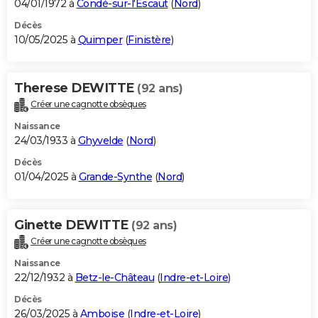
04/01/1972 à
Condé-sur-l'Escaut
(
Nord
)
Décès
10/05/2025 à
Quimper
(
Finistère
)
Therese DEWITTE
(92 ans)
Créer une cagnotte obsèques
Naissance
24/03/1933 à
Ghyvelde
(
Nord
)
Décès
01/04/2025 à
Grande-Synthe
(
Nord
)
Ginette DEWITTE
(92 ans)
Créer une cagnotte obsèques
Naissance
22/12/1932 à
Betz-le-Château
(
Indre-et-Loire
)
Décès
26/03/2025 à
Amboise
(
Indre-et-Loire
)