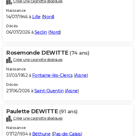
Créer une cagnotte obsèques
City break
Voyage de noces
Climat
Destinations
Voyage nature
Forum
+
PHOTO
Naissance
14/07/1946 à
Lille
(
Nord
)
GUIDES D'ACHAT
Décès
06/07/2026 à
Seclin
(
Nord
)
BONS PLANS
CARTE DE VOEUX
Rosemonde DEWITTE
(74 ans)
Carte Bonne année
Carte Pâques
Carte de Noël
Carte Saint-Valentin
Carte d'anniversaire
DICTIONNAIRE
Créer une cagnotte obsèques
Biographies
Expressions
Dictionnaire
Citations
Proverbes
PROGRAMME TV
Naissance
31/03/1952 à
Fontaine-lès-Clercs
(
Aisne
)
COPAINS D'AVANT
Décès
27/06/2026 à
Saint-Quentin
(
Aisne
)
Se connecter
Collèges
Universités
Service militaire
S'inscrire
Lycées
Primaires
Entreprises
Avis de recherche
AVIS DE DÉCÈS
FORUM
Paulette DEWITTE
(91 ans)
Lifestyle
Sport
Television
Cinema
Bricolage
Culture
Auto
Voyage
Créer une cagnotte obsèques
Naissance
07/12/1934 à
Béthune
(
Pas-de-Calais
)