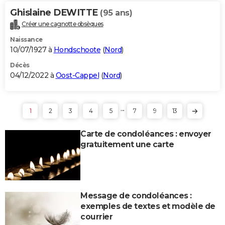
Ghislaine DEWITTE
(95 ans)
Créer une cagnotte obsèques
Naissance
10/07/1927 à
Hondschoote
(
Nord
)
Décès
04/12/2022 à
Oost-Cappel
(
Nord
)
...
1
2
3
4
5
7
9
13
Carte de condoléances : envoyer
gratuitement une carte
Message de condoléances :
exemples de textes et modèle de
courrier