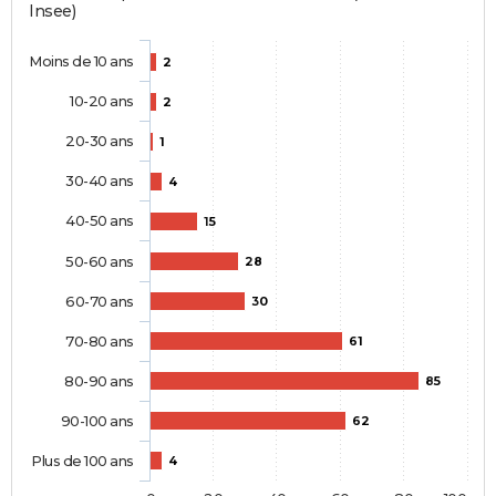
Insee)
Moins de 10 ans
2
10-20 ans
2
20-30 ans
1
30-40 ans
4
40-50 ans
15
50-60 ans
28
60-70 ans
30
70-80 ans
61
80-90 ans
85
90-100 ans
62
Plus de 100 ans
4