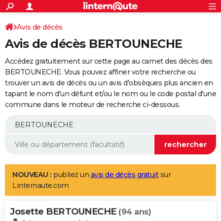
ACTUALITÉS
Connexion
S'inscrire
Avis de décès
Rechercher
Société
Education
Villes
Politique
Faits Divers
Monde
+
SPORT
Avis de décès BERTOUNECHE
Football
Cyclisme
Forum
Coupe du monde 2026
Tennis
Rugby
CULTURE
Accédez gratuitement sur cette page au carnet des décès des
TNT
Cinéma
Musique
Programme TV
Streaming
Sorties cinéma
+
BERTOUNECHE. Vous pouvez affiner votre recherche ou
FINANCE
trouver un avis de décès ou un avis d'obsèques plus ancien en
Impôts
Immobilier
Banque
Crédit
Retraite
Epargne
Risques naturels par ville
Assurance
AUTO
tapant le nom d'un défunt et/ou le nom ou le code postal d'une
commune dans le moteur de recherche ci-dessous.
Réserver un essai
Berlines
Forum auto
Essais
Citadines
SUV
+
HIGH-TECH
Meilleur smartphone
Ordinateurs
Guide high-tech
Mobiles
Internet
Jeux vidéo
+
BRICOLAGE
Aménagement intérieur
Cuisine
Jardinage
+
Forum
Extérieur
Salle de bains
Rangement
WEEK-END
Escapades
Expositions
Week-end nature
Guides de France
Patrimoine
Musées
+
LIFESTYLE
NOUVEAU :
publiez un
avis de décès gratuit
sur
Linternaute.com
Bien-être
Mode
+
Art de vivre
Loisirs
Modes de vie
SANTE
Josette BERTOUNECHE
Guide de la santé
Médicaments
+
Alimentation
Maladies
Sommeil
(94 ans)
VOYAGE