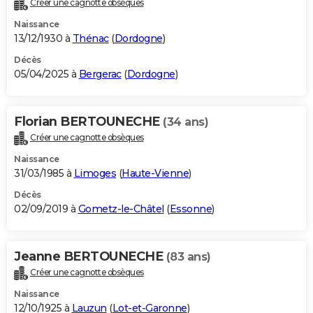
Créer une cagnotte obsèques
City break
Voyage de noces
Climat
Destinations
Voyage nature
Forum
+
PHOTO
Naissance
13/12/1930 à
Thénac
(
Dordogne
)
GUIDES D'ACHAT
Décès
05/04/2025 à
Bergerac
(
Dordogne
)
BONS PLANS
CARTE DE VOEUX
Florian BERTOUNECHE
(34 ans)
Carte Bonne année
Carte Pâques
Carte de Noël
Carte Saint-Valentin
Carte d'anniversaire
DICTIONNAIRE
Créer une cagnotte obsèques
Biographies
Expressions
Dictionnaire
Citations
Proverbes
PROGRAMME TV
Naissance
31/03/1985 à
Limoges
(
Haute-Vienne
)
COPAINS D'AVANT
Décès
02/09/2019 à
Gometz-le-Châtel
(
Essonne
)
Se connecter
Collèges
Universités
Service militaire
S'inscrire
Lycées
Primaires
Entreprises
Avis de recherche
AVIS DE DÉCÈS
FORUM
Jeanne BERTOUNECHE
(83 ans)
Lifestyle
Sport
Television
Cinema
Bricolage
Culture
Auto
Voyage
Créer une cagnotte obsèques
Naissance
12/10/1925 à
Lauzun
(
Lot-et-Garonne
)