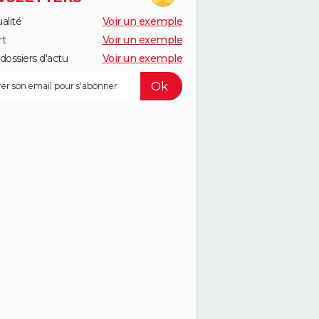
alité
Voir un exemple
rt
Voir un exemple
dossiers d'actu
Voir un exemple