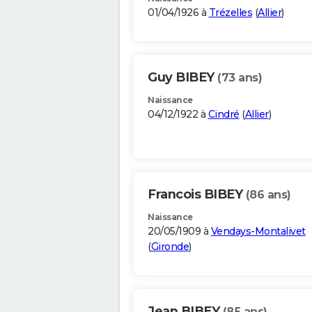
01/04/1926 à
Trézelles
(
Allier
)
Guy BIBEY
(73 ans)
Naissance
04/12/1922 à
Cindré
(
Allier
)
Francois BIBEY
(86 ans)
Naissance
20/05/1909 à
Vendays-Montalivet
(
Gironde
)
Jean BIBEY
(85 ans)