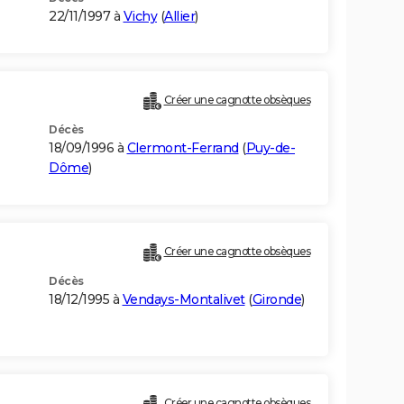
22/11/1997 à
Vichy
(
Allier
)
Créer une cagnotte obsèques
Décès
18/09/1996 à
Clermont-Ferrand
(
Puy-de-
Dôme
)
Créer une cagnotte obsèques
Décès
18/12/1995 à
Vendays-Montalivet
(
Gironde
)
Créer une cagnotte obsèques