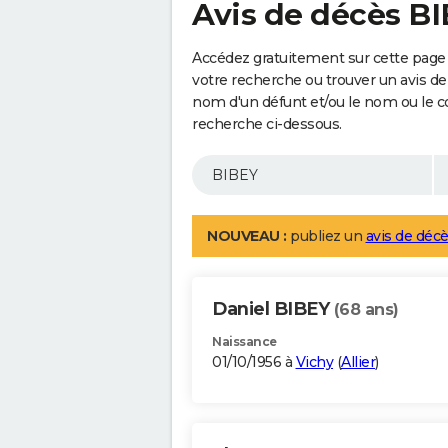
Avis de décès B
Accédez gratuitement sur cette page 
votre recherche ou trouver un avis de
nom d'un défunt et/ou le nom ou le 
recherche ci-dessous.
NOUVEAU :
publiez un
avis de décè
Daniel BIBEY
(68 ans)
Naissance
01/10/1956 à
Vichy
(
Allier
)