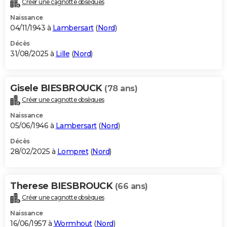
Créer une cagnotte obsèques
City break
Voyage de noces
Climat
Destinations
Voyage nature
Forum
+
PHOTO
Naissance
04/11/1943 à
Lambersart
(
Nord
)
GUIDES D'ACHAT
Décès
31/08/2025 à
Lille
(
Nord
)
BONS PLANS
CARTE DE VOEUX
Gisele BIESBROUCK
(78 ans)
Carte Bonne année
Carte Pâques
Carte de Noël
Carte Saint-Valentin
Carte d'anniversaire
DICTIONNAIRE
Créer une cagnotte obsèques
Biographies
Expressions
Dictionnaire
Citations
Proverbes
PROGRAMME TV
Naissance
05/06/1946 à
Lambersart
(
Nord
)
COPAINS D'AVANT
Décès
28/02/2025 à
Lompret
(
Nord
)
Se connecter
Collèges
Universités
Service militaire
S'inscrire
Lycées
Primaires
Entreprises
Avis de recherche
AVIS DE DÉCÈS
FORUM
Therese BIESBROUCK
(66 ans)
Lifestyle
Sport
Television
Cinema
Bricolage
Culture
Auto
Voyage
Créer une cagnotte obsèques
Naissance
16/06/1957 à
Wormhout
(
Nord
)