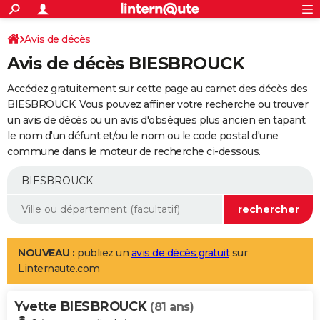
ACTUALITÉS
Connexion
S'inscrire
Avis de décès
Rechercher
Société
Education
Villes
Politique
Faits Divers
Monde
+
SPORT
Avis de décès BIESBROUCK
Football
Cyclisme
Forum
Coupe du monde 2026
Tennis
Rugby
CULTURE
Accédez gratuitement sur cette page au carnet des décès des
TNT
Cinéma
Musique
Programme TV
Streaming
Sorties cinéma
+
BIESBROUCK. Vous pouvez affiner votre recherche ou trouver
FINANCE
un avis de décès ou un avis d'obsèques plus ancien en tapant
Impôts
Immobilier
Banque
Crédit
Retraite
Epargne
Risques naturels par ville
Assurance
AUTO
le nom d'un défunt et/ou le nom ou le code postal d'une
commune dans le moteur de recherche ci-dessous.
Réserver un essai
Berlines
Forum auto
Essais
Citadines
SUV
+
HIGH-TECH
Meilleur smartphone
Ordinateurs
Guide high-tech
Mobiles
Internet
Jeux vidéo
+
BRICOLAGE
Aménagement intérieur
Cuisine
Jardinage
+
Forum
Extérieur
Salle de bains
Rangement
WEEK-END
Escapades
Expositions
Week-end nature
Guides de France
Patrimoine
Musées
+
LIFESTYLE
NOUVEAU :
publiez un
avis de décès gratuit
sur
Linternaute.com
Bien-être
Mode
+
Art de vivre
Loisirs
Modes de vie
SANTE
Yvette BIESBROUCK
Guide de la santé
Médicaments
+
Alimentation
Maladies
Sommeil
(81 ans)
VOYAGE