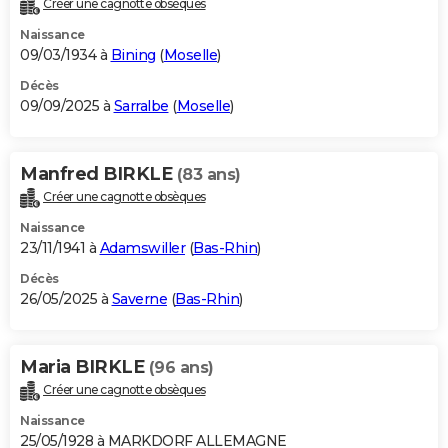
Créer une cagnotte obsèques
City break
Voyage de noces
Climat
Destinations
Voyage nature
Forum
+
PHOTO
Naissance
09/03/1934 à
Bining
(
Moselle
)
GUIDES D'ACHAT
Décès
09/09/2025 à
Sarralbe
(
Moselle
)
BONS PLANS
CARTE DE VOEUX
Manfred BIRKLE
(83 ans)
Carte Bonne année
Carte Pâques
Carte de Noël
Carte Saint-Valentin
Carte d'anniversaire
DICTIONNAIRE
Créer une cagnotte obsèques
Biographies
Expressions
Dictionnaire
Citations
Proverbes
PROGRAMME TV
Naissance
23/11/1941 à
Adamswiller
(
Bas-Rhin
)
COPAINS D'AVANT
Décès
26/05/2025 à
Saverne
(
Bas-Rhin
)
Se connecter
Collèges
Universités
Service militaire
S'inscrire
Lycées
Primaires
Entreprises
Avis de recherche
AVIS DE DÉCÈS
FORUM
Maria BIRKLE
(96 ans)
Lifestyle
Sport
Television
Cinema
Bricolage
Culture
Auto
Voyage
Créer une cagnotte obsèques
Naissance
25/05/1928 à MARKDORF ALLEMAGNE