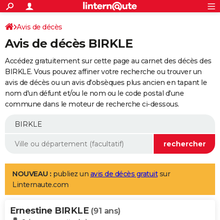
ACTUALITÉS
Connexion
S'inscrire
Avis de décès
Rechercher
Société
Education
Villes
Politique
Faits Divers
Monde
+
SPORT
Avis de décès BIRKLE
Football
Cyclisme
Forum
Coupe du monde 2026
Tennis
Rugby
CULTURE
Accédez gratuitement sur cette page au carnet des décès des
TNT
Cinéma
Musique
Programme TV
Streaming
Sorties cinéma
+
BIRKLE. Vous pouvez affiner votre recherche ou trouver un
FINANCE
avis de décès ou un avis d'obsèques plus ancien en tapant le
Impôts
Immobilier
Banque
Crédit
Retraite
Epargne
Risques naturels par ville
Assurance
AUTO
nom d'un défunt et/ou le nom ou le code postal d'une
commune dans le moteur de recherche ci-dessous.
Réserver un essai
Berlines
Forum auto
Essais
Citadines
SUV
+
HIGH-TECH
Meilleur smartphone
Ordinateurs
Guide high-tech
Mobiles
Internet
Jeux vidéo
+
BRICOLAGE
Aménagement intérieur
Cuisine
Jardinage
+
Forum
Extérieur
Salle de bains
Rangement
WEEK-END
Escapades
Expositions
Week-end nature
Guides de France
Patrimoine
Musées
+
LIFESTYLE
NOUVEAU :
publiez un
avis de décès gratuit
sur
Linternaute.com
Bien-être
Mode
+
Art de vivre
Loisirs
Modes de vie
SANTE
Ernestine BIRKLE
Guide de la santé
Médicaments
+
Alimentation
Maladies
Sommeil
(91 ans)
VOYAGE