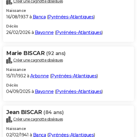
Créer une cagnotte obsèques
City break
Voyage de noces
Climat
Destinations
Voyage nature
Forum
+
PHOTO
Naissance
16/08/1937 à
Banca
(
Pyrénées-Atlantiques
)
GUIDES D'ACHAT
Décès
26/02/2026 à
Bayonne
(
Pyrénées-Atlantiques
)
BONS PLANS
CARTE DE VOEUX
Marie BISCAR
(92 ans)
Carte Bonne année
Carte Pâques
Carte de Noël
Carte Saint-Valentin
Carte d'anniversaire
DICTIONNAIRE
Créer une cagnotte obsèques
Biographies
Expressions
Dictionnaire
Citations
Proverbes
PROGRAMME TV
Naissance
15/11/1932 à
Arbonne
(
Pyrénées-Atlantiques
)
COPAINS D'AVANT
Décès
04/09/2025 à
Bayonne
(
Pyrénées-Atlantiques
)
Se connecter
Collèges
Universités
Service militaire
S'inscrire
Lycées
Primaires
Entreprises
Avis de recherche
AVIS DE DÉCÈS
FORUM
Jean BISCAR
(84 ans)
Lifestyle
Sport
Television
Cinema
Bricolage
Culture
Auto
Voyage
Créer une cagnotte obsèques
Naissance
02/02/1941 à
Banca
(
Pyrénées-Atlantiques
)