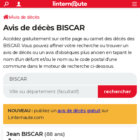
ACTUALITÉS
Connexion
S'inscrire
Avis de décès
Rechercher
Société
Education
Villes
Politique
Faits Divers
Monde
+
SPORT
Avis de décès BISCAR
Football
Cyclisme
Forum
Coupe du monde 2026
Tennis
Rugby
CULTURE
Accédez gratuitement sur cette page au carnet des décès des
TNT
Cinéma
Musique
Programme TV
Streaming
Sorties cinéma
+
BISCAR. Vous pouvez affiner votre recherche ou trouver un
FINANCE
avis de décès ou un avis d'obsèques plus ancien en tapant le
Impôts
Immobilier
Banque
Crédit
Retraite
Epargne
Risques naturels par ville
Assurance
AUTO
nom d'un défunt et/ou le nom ou le code postal d'une
commune dans le moteur de recherche ci-dessous.
Réserver un essai
Berlines
Forum auto
Essais
Citadines
SUV
+
HIGH-TECH
Meilleur smartphone
Ordinateurs
Guide high-tech
Mobiles
Internet
Jeux vidéo
+
BRICOLAGE
Aménagement intérieur
Cuisine
Jardinage
+
Forum
Extérieur
Salle de bains
Rangement
WEEK-END
Escapades
Expositions
Week-end nature
Guides de France
Patrimoine
Musées
+
LIFESTYLE
NOUVEAU :
publiez un
avis de décès gratuit
sur
Linternaute.com
Bien-être
Mode
+
Art de vivre
Loisirs
Modes de vie
SANTE
Jean BISCAR
Guide de la santé
Médicaments
+
Alimentation
Maladies
Sommeil
(88 ans)
VOYAGE