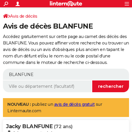
ACTUALITÉS
Connexion
S'inscrire
Avis de décès
Rechercher
Société
Education
Villes
Politique
Faits Divers
Monde
+
SPORT
Avis de décès BLANFUNE
Football
Cyclisme
Forum
Coupe du monde 2026
Tennis
Rugby
CULTURE
Accédez gratuitement sur cette page au carnet des décès des
TNT
Cinéma
Musique
Programme TV
Streaming
Sorties cinéma
+
BLANFUNE. Vous pouvez affiner votre recherche ou trouver un
FINANCE
avis de décès ou un avis d'obsèques plus ancien en tapant le
Impôts
Immobilier
Banque
Crédit
Retraite
Epargne
Risques naturels par ville
Assurance
AUTO
nom d'un défunt et/ou le nom ou le code postal d'une
commune dans le moteur de recherche ci-dessous.
Réserver un essai
Berlines
Forum auto
Essais
Citadines
SUV
+
HIGH-TECH
Meilleur smartphone
Ordinateurs
Guide high-tech
Mobiles
Internet
Jeux vidéo
+
BRICOLAGE
Aménagement intérieur
Cuisine
Jardinage
+
Forum
Extérieur
Salle de bains
Rangement
WEEK-END
Escapades
Expositions
Week-end nature
Guides de France
Patrimoine
Musées
+
LIFESTYLE
NOUVEAU :
publiez un
avis de décès gratuit
sur
Linternaute.com
Bien-être
Mode
+
Art de vivre
Loisirs
Modes de vie
SANTE
Jacky BLANFUNE
Guide de la santé
Médicaments
+
Alimentation
Maladies
Sommeil
(72 ans)
VOYAGE