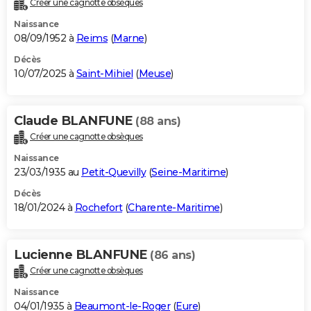
Créer une cagnotte obsèques
City break
Voyage de noces
Climat
Destinations
Voyage nature
Forum
+
PHOTO
Naissance
08/09/1952 à
Reims
(
Marne
)
GUIDES D'ACHAT
Décès
10/07/2025 à
Saint-Mihiel
(
Meuse
)
BONS PLANS
CARTE DE VOEUX
Claude BLANFUNE
(88 ans)
Carte Bonne année
Carte Pâques
Carte de Noël
Carte Saint-Valentin
Carte d'anniversaire
DICTIONNAIRE
Créer une cagnotte obsèques
Biographies
Expressions
Dictionnaire
Citations
Proverbes
PROGRAMME TV
Naissance
23/03/1935 au
Petit-Quevilly
(
Seine-Maritime
)
COPAINS D'AVANT
Décès
18/01/2024 à
Rochefort
(
Charente-Maritime
)
Se connecter
Collèges
Universités
Service militaire
S'inscrire
Lycées
Primaires
Entreprises
Avis de recherche
AVIS DE DÉCÈS
FORUM
Lucienne BLANFUNE
(86 ans)
Lifestyle
Sport
Television
Cinema
Bricolage
Culture
Auto
Voyage
Créer une cagnotte obsèques
Naissance
04/01/1935 à
Beaumont-le-Roger
(
Eure
)