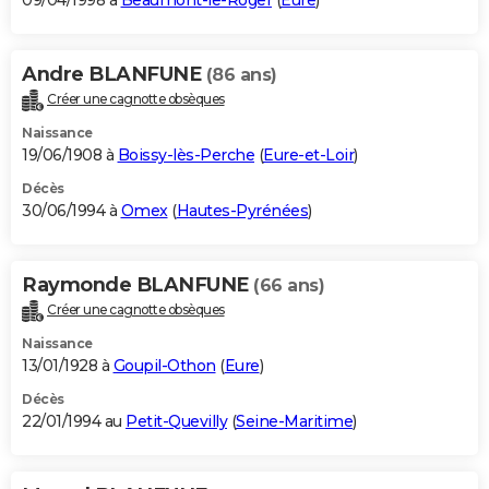
09/04/1998 à
Beaumont-le-Roger
(
Eure
)
Andre BLANFUNE
(86 ans)
Créer une cagnotte obsèques
Naissance
19/06/1908 à
Boissy-lès-Perche
(
Eure-et-Loir
)
Décès
30/06/1994 à
Omex
(
Hautes-Pyrénées
)
Raymonde BLANFUNE
(66 ans)
Créer une cagnotte obsèques
Naissance
13/01/1928 à
Goupil-Othon
(
Eure
)
Décès
22/01/1994 au
Petit-Quevilly
(
Seine-Maritime
)