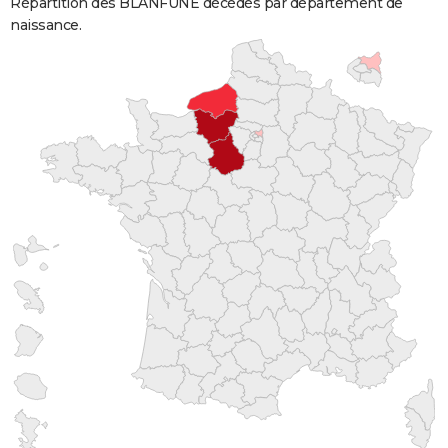
Répartition des BLANFUNE décédés par département de
naissance.