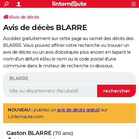
ACTUALITÉS
Connexion
S'inscrire
Avis de décès
Rechercher
Société
Education
Villes
Politique
Faits Divers
Monde
+
SPORT
Avis de décès BLARRE
Football
Cyclisme
Forum
Coupe du monde 2026
Tennis
Rugby
CULTURE
Accédez gratuitement sur cette page au carnet des décès des
TNT
Cinéma
Musique
Programme TV
Streaming
Sorties cinéma
+
BLARRE. Vous pouvez affiner votre recherche ou trouver un
FINANCE
avis de décès ou un avis d'obsèques plus ancien en tapant le
Impôts
Immobilier
Banque
Crédit
Retraite
Epargne
Risques naturels par ville
Assurance
AUTO
nom d'un défunt et/ou le nom ou le code postal d'une
commune dans le moteur de recherche ci-dessous.
Réserver un essai
Berlines
Forum auto
Essais
Citadines
SUV
+
HIGH-TECH
Meilleur smartphone
Ordinateurs
Guide high-tech
Mobiles
Internet
Jeux vidéo
+
BRICOLAGE
Aménagement intérieur
Cuisine
Jardinage
+
Forum
Extérieur
Salle de bains
Rangement
WEEK-END
Escapades
Expositions
Week-end nature
Guides de France
Patrimoine
Musées
+
LIFESTYLE
NOUVEAU :
publiez un
avis de décès gratuit
sur
Linternaute.com
Bien-être
Mode
+
Art de vivre
Loisirs
Modes de vie
SANTE
Gaston BLARRE
Guide de la santé
Médicaments
+
Alimentation
Maladies
Sommeil
(70 ans)
VOYAGE