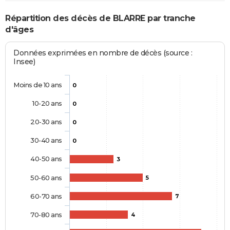
Répartition des décès de BLARRE par tranche
d'âges
Données exprimées en nombre de décès (source :
Insee)
Moins de 10 ans
0
10-20 ans
0
20-30 ans
0
30-40 ans
0
40-50 ans
3
50-60 ans
5
60-70 ans
7
70-80 ans
4