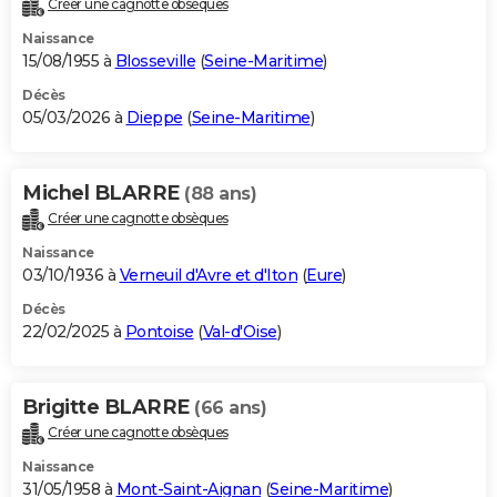
Créer une cagnotte obsèques
City break
Voyage de noces
Climat
Destinations
Voyage nature
Forum
+
PHOTO
Naissance
15/08/1955 à
Blosseville
(
Seine-Maritime
)
GUIDES D'ACHAT
Décès
05/03/2026 à
Dieppe
(
Seine-Maritime
)
BONS PLANS
CARTE DE VOEUX
Michel BLARRE
(88 ans)
Carte Bonne année
Carte Pâques
Carte de Noël
Carte Saint-Valentin
Carte d'anniversaire
DICTIONNAIRE
Créer une cagnotte obsèques
Biographies
Expressions
Dictionnaire
Citations
Proverbes
PROGRAMME TV
Naissance
03/10/1936 à
Verneuil d'Avre et d'Iton
(
Eure
)
COPAINS D'AVANT
Décès
22/02/2025 à
Pontoise
(
Val-d'Oise
)
Se connecter
Collèges
Universités
Service militaire
S'inscrire
Lycées
Primaires
Entreprises
Avis de recherche
AVIS DE DÉCÈS
FORUM
Brigitte BLARRE
(66 ans)
Lifestyle
Sport
Television
Cinema
Bricolage
Culture
Auto
Voyage
Créer une cagnotte obsèques
Naissance
31/05/1958 à
Mont-Saint-Aignan
(
Seine-Maritime
)