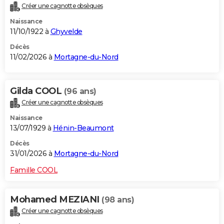
Créer une cagnotte obsèques
City break
Voyage de noces
Climat
Destinations
Voyage nature
Forum
+
PHOTO
Naissance
11/10/1922 à
Ghyvelde
GUIDES D'ACHAT
Décès
BONS PLANS
11/02/2026 à
Mortagne-du-Nord
CARTE DE VOEUX
Gilda COOL
(96 ans)
Carte Bonne année
Carte Pâques
Carte de Noël
Carte Saint-Valentin
Carte d'anniversaire
DICTIONNAIRE
Créer une cagnotte obsèques
Biographies
Expressions
Dictionnaire
Citations
Proverbes
PROGRAMME TV
Naissance
13/07/1929 à
Hénin-Beaumont
COPAINS D'AVANT
Décès
Se connecter
Collèges
Universités
Service militaire
S'inscrire
Lycées
Primaires
Entreprises
Avis de recherche
31/01/2026 à
Mortagne-du-Nord
AVIS DE DÉCÈS
Famille COOL
FORUM
Lifestyle
Sport
Television
Cinema
Bricolage
Culture
Auto
Voyage
Mohamed MEZIANI
(98 ans)
Créer une cagnotte obsèques