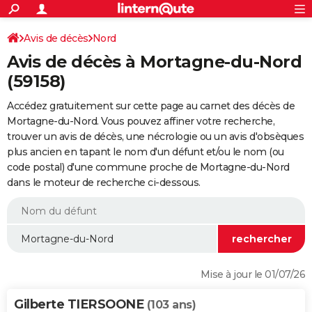
ACTUALITÉS
Connexion
S'inscrire
Avis de décès
Nord
Rechercher
Société
Education
Villes
Politique
Faits Divers
Monde
+
SPORT
Avis de décès à Mortagne-du-Nord
Football
Cyclisme
Forum
Coupe du monde 2026
Tennis
Rugby
CULTURE
(59158)
TNT
Cinéma
Musique
Programme TV
Streaming
Sorties cinéma
+
FINANCE
Accédez gratuitement sur cette page au carnet des décès de
Mortagne-du-Nord. Vous pouvez affiner votre recherche,
Impôts
Immobilier
Banque
Crédit
Retraite
Epargne
Risques naturels par ville
Assurance
AUTO
trouver un avis de décès, une nécrologie ou un avis d'obsèques
plus ancien en tapant le nom d'un défunt et/ou le nom (ou
Réserver un essai
Berlines
Forum auto
Essais
Citadines
SUV
+
HIGH-TECH
code postal) d'une commune proche de Mortagne-du-Nord
dans le moteur de recherche ci-dessous.
Meilleur smartphone
Ordinateurs
Guide high-tech
Mobiles
Internet
Jeux vidéo
+
BRICOLAGE
Aménagement intérieur
Cuisine
Jardinage
+
Forum
Extérieur
Salle de bains
Rangement
WEEK-END
Escapades
Expositions
Week-end nature
Guides de France
Patrimoine
Musées
+
LIFESTYLE
Bien-être
Mode
+
Art de vivre
Loisirs
Modes de vie
SANTE
Mise à jour le 01/07/26
Guide de la santé
Médicaments
+
Alimentation
Maladies
Sommeil
VOYAGE
Gilberte TIERSOONE
(103 ans)