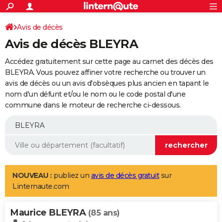
ACTUALITÉS
Connexion
S'inscrire
Avis de décès
Rechercher
Société
Education
Villes
Politique
Faits Divers
Monde
+
SPORT
Avis de décès BLEYRA
Football
Cyclisme
Forum
Coupe du monde 2026
Tennis
Rugby
CULTURE
Accédez gratuitement sur cette page au carnet des décès des
TNT
Cinéma
Musique
Programme TV
Streaming
Sorties cinéma
+
BLEYRA. Vous pouvez affiner votre recherche ou trouver un
FINANCE
avis de décès ou un avis d'obsèques plus ancien en tapant le
Impôts
Immobilier
Banque
Crédit
Retraite
Epargne
Risques naturels par ville
Assurance
AUTO
nom d'un défunt et/ou le nom ou le code postal d'une
commune dans le moteur de recherche ci-dessous.
Réserver un essai
Berlines
Forum auto
Essais
Citadines
SUV
+
HIGH-TECH
Meilleur smartphone
Ordinateurs
Guide high-tech
Mobiles
Internet
Jeux vidéo
+
BRICOLAGE
Aménagement intérieur
Cuisine
Jardinage
+
Forum
Extérieur
Salle de bains
Rangement
WEEK-END
Escapades
Expositions
Week-end nature
Guides de France
Patrimoine
Musées
+
LIFESTYLE
NOUVEAU :
publiez un
avis de décès gratuit
sur
Linternaute.com
Bien-être
Mode
+
Art de vivre
Loisirs
Modes de vie
SANTE
Maurice BLEYRA
Guide de la santé
Médicaments
+
Alimentation
Maladies
Sommeil
(85 ans)
VOYAGE