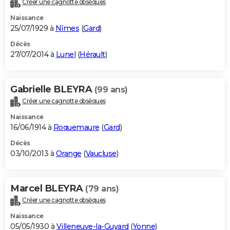
Créer une cagnotte obsèques
City break
Voyage de noces
Climat
Destinations
Voyage nature
Forum
+
PHOTO
Naissance
25/07/1929 à
Nîmes
(
Gard
)
GUIDES D'ACHAT
Décès
27/07/2014 à
Lunel
(
Hérault
)
BONS PLANS
CARTE DE VOEUX
Gabrielle BLEYRA
(99 ans)
Carte Bonne année
Carte Pâques
Carte de Noël
Carte Saint-Valentin
Carte d'anniversaire
DICTIONNAIRE
Créer une cagnotte obsèques
Biographies
Expressions
Dictionnaire
Citations
Proverbes
PROGRAMME TV
Naissance
16/06/1914 à
Roquemaure
(
Gard
)
COPAINS D'AVANT
Décès
03/10/2013 à
Orange
(
Vaucluse
)
Se connecter
Collèges
Universités
Service militaire
S'inscrire
Lycées
Primaires
Entreprises
Avis de recherche
AVIS DE DÉCÈS
FORUM
Marcel BLEYRA
(79 ans)
Lifestyle
Sport
Television
Cinema
Bricolage
Culture
Auto
Voyage
Créer une cagnotte obsèques
Naissance
05/05/1930 à
Villeneuve-la-Guyard
(
Yonne
)