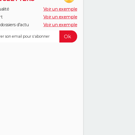
alité
Voir un exemple
rt
Voir un exemple
dossiers d'actu
Voir un exemple