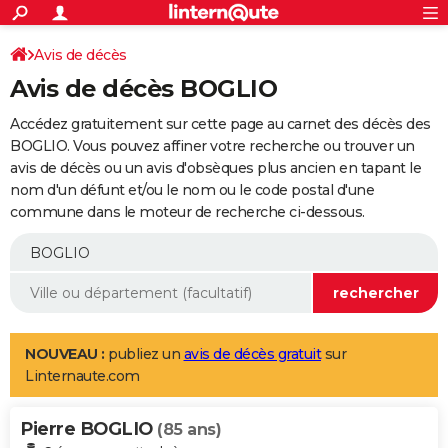
ACTUALITÉS
Connexion
S'inscrire
Avis de décès
Rechercher
Société
Education
Villes
Politique
Faits Divers
Monde
+
SPORT
Avis de décès BOGLIO
Football
Cyclisme
Forum
Coupe du monde 2026
Tennis
Rugby
CULTURE
Accédez gratuitement sur cette page au carnet des décès des
TNT
Cinéma
Musique
Programme TV
Streaming
Sorties cinéma
+
BOGLIO. Vous pouvez affiner votre recherche ou trouver un
FINANCE
avis de décès ou un avis d'obsèques plus ancien en tapant le
Impôts
Immobilier
Banque
Crédit
Retraite
Epargne
Risques naturels par ville
Assurance
AUTO
nom d'un défunt et/ou le nom ou le code postal d'une
commune dans le moteur de recherche ci-dessous.
Réserver un essai
Berlines
Forum auto
Essais
Citadines
SUV
+
HIGH-TECH
Meilleur smartphone
Ordinateurs
Guide high-tech
Mobiles
Internet
Jeux vidéo
+
BRICOLAGE
Aménagement intérieur
Cuisine
Jardinage
+
Forum
Extérieur
Salle de bains
Rangement
WEEK-END
Escapades
Expositions
Week-end nature
Guides de France
Patrimoine
Musées
+
LIFESTYLE
NOUVEAU :
publiez un
avis de décès gratuit
sur
Linternaute.com
Bien-être
Mode
+
Art de vivre
Loisirs
Modes de vie
SANTE
Pierre BOGLIO
Guide de la santé
Médicaments
+
Alimentation
Maladies
Sommeil
(85 ans)
VOYAGE