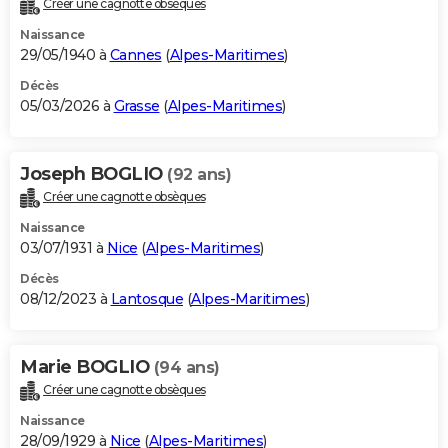
Créer une cagnotte obsèques
City break
Voyage de noces
Climat
Destinations
Voyage nature
Forum
+
PHOTO
Naissance
29/05/1940 à
Cannes
(
Alpes-Maritimes
)
GUIDES D'ACHAT
Décès
05/03/2026 à
Grasse
(
Alpes-Maritimes
)
BONS PLANS
CARTE DE VOEUX
Joseph BOGLIO
(92 ans)
Carte Bonne année
Carte Pâques
Carte de Noël
Carte Saint-Valentin
Carte d'anniversaire
DICTIONNAIRE
Créer une cagnotte obsèques
Biographies
Expressions
Dictionnaire
Citations
Proverbes
PROGRAMME TV
Naissance
03/07/1931 à
Nice
(
Alpes-Maritimes
)
COPAINS D'AVANT
Décès
08/12/2023 à
Lantosque
(
Alpes-Maritimes
)
Se connecter
Collèges
Universités
Service militaire
S'inscrire
Lycées
Primaires
Entreprises
Avis de recherche
AVIS DE DÉCÈS
FORUM
Marie BOGLIO
(94 ans)
Lifestyle
Sport
Television
Cinema
Bricolage
Culture
Auto
Voyage
Créer une cagnotte obsèques
Naissance
28/09/1929 à
Nice
(
Alpes-Maritimes
)