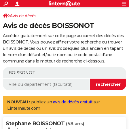
ACTUALITÉS
Connexion
S'inscrire
Avis de décès
Rechercher
Société
Education
Villes
Politique
Faits Divers
Monde
+
SPORT
Avis de décès BOISSONOT
Football
Cyclisme
Forum
Coupe du monde 2026
Tennis
Rugby
CULTURE
Accédez gratuitement sur cette page au carnet des décès des
TNT
Cinéma
Musique
Programme TV
Streaming
Sorties cinéma
+
BOISSONOT. Vous pouvez affiner votre recherche ou trouver
FINANCE
un avis de décès ou un avis d'obsèques plus ancien en tapant
Impôts
Immobilier
Banque
Crédit
Retraite
Epargne
Risques naturels par ville
Assurance
AUTO
le nom d'un défunt et/ou le nom ou le code postal d'une
commune dans le moteur de recherche ci-dessous.
Réserver un essai
Berlines
Forum auto
Essais
Citadines
SUV
+
HIGH-TECH
Meilleur smartphone
Ordinateurs
Guide high-tech
Mobiles
Internet
Jeux vidéo
+
BRICOLAGE
Aménagement intérieur
Cuisine
Jardinage
+
Forum
Extérieur
Salle de bains
Rangement
WEEK-END
Escapades
Expositions
Week-end nature
Guides de France
Patrimoine
Musées
+
LIFESTYLE
NOUVEAU :
publiez un
avis de décès gratuit
sur
Linternaute.com
Bien-être
Mode
+
Art de vivre
Loisirs
Modes de vie
SANTE
Stephane BOISSONOT
Guide de la santé
Médicaments
+
Alimentation
Maladies
Sommeil
(58 ans)
VOYAGE