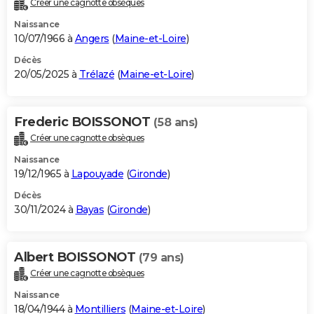
Créer une cagnotte obsèques
City break
Voyage de noces
Climat
Destinations
Voyage nature
Forum
+
PHOTO
Naissance
10/07/1966 à
Angers
(
Maine-et-Loire
)
GUIDES D'ACHAT
Décès
20/05/2025 à
Trélazé
(
Maine-et-Loire
)
BONS PLANS
CARTE DE VOEUX
Frederic BOISSONOT
(58 ans)
Carte Bonne année
Carte Pâques
Carte de Noël
Carte Saint-Valentin
Carte d'anniversaire
DICTIONNAIRE
Créer une cagnotte obsèques
Biographies
Expressions
Dictionnaire
Citations
Proverbes
PROGRAMME TV
Naissance
19/12/1965 à
Lapouyade
(
Gironde
)
COPAINS D'AVANT
Décès
30/11/2024 à
Bayas
(
Gironde
)
Se connecter
Collèges
Universités
Service militaire
S'inscrire
Lycées
Primaires
Entreprises
Avis de recherche
AVIS DE DÉCÈS
FORUM
Albert BOISSONOT
(79 ans)
Lifestyle
Sport
Television
Cinema
Bricolage
Culture
Auto
Voyage
Créer une cagnotte obsèques
Naissance
18/04/1944 à
Montilliers
(
Maine-et-Loire
)