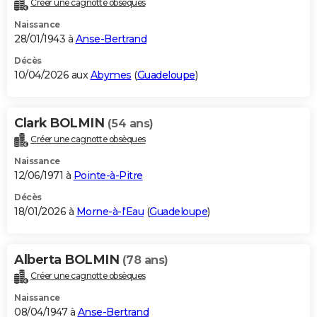
Créer une cagnotte obsèques
City break
Voyage de noces
Climat
Destinations
Voyage nature
Forum
+
PHOTO
Naissance
28/01/1943 à
Anse-Bertrand
GUIDES D'ACHAT
Décès
10/04/2026 aux
Abymes
(
Guadeloupe
)
BONS PLANS
CARTE DE VOEUX
Clark BOLMIN
(54 ans)
Carte Bonne année
Carte Pâques
Carte de Noël
Carte Saint-Valentin
Carte d'anniversaire
DICTIONNAIRE
Créer une cagnotte obsèques
Biographies
Expressions
Dictionnaire
Citations
Proverbes
PROGRAMME TV
Naissance
12/06/1971 à
Pointe-à-Pitre
COPAINS D'AVANT
Décès
18/01/2026 à
Morne-à-l'Eau
(
Guadeloupe
)
Se connecter
Collèges
Universités
Service militaire
S'inscrire
Lycées
Primaires
Entreprises
Avis de recherche
AVIS DE DÉCÈS
FORUM
Alberta BOLMIN
(78 ans)
Lifestyle
Sport
Television
Cinema
Bricolage
Culture
Auto
Voyage
Créer une cagnotte obsèques
Naissance
08/04/1947 à
Anse-Bertrand