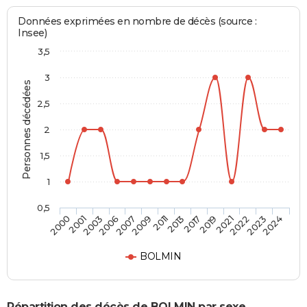
Données exprimées en nombre de décès (source :
Insee)
3,5
3
Personnes décédées
2,5
2
1,5
1
0,5
2006
2021
2003
2019
2001
2017
2000
2013
2011
2024
2009
2023
2007
2022
BOLMIN
Répartition des décès de BOLMIN par sexe