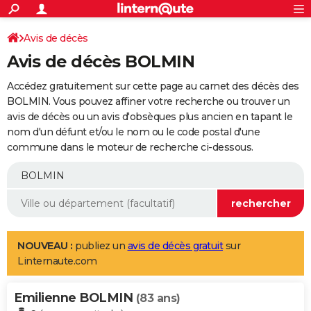
ACTUALITÉS
Connexion
S'inscrire
Avis de décès
Rechercher
Société
Education
Villes
Politique
Faits Divers
Monde
+
SPORT
Avis de décès BOLMIN
Football
Cyclisme
Forum
Coupe du monde 2026
Tennis
Rugby
CULTURE
Accédez gratuitement sur cette page au carnet des décès des
TNT
Cinéma
Musique
Programme TV
Streaming
Sorties cinéma
+
BOLMIN. Vous pouvez affiner votre recherche ou trouver un
FINANCE
avis de décès ou un avis d'obsèques plus ancien en tapant le
Impôts
Immobilier
Banque
Crédit
Retraite
Epargne
Risques naturels par ville
Assurance
AUTO
nom d'un défunt et/ou le nom ou le code postal d'une
commune dans le moteur de recherche ci-dessous.
Réserver un essai
Berlines
Forum auto
Essais
Citadines
SUV
+
HIGH-TECH
Meilleur smartphone
Ordinateurs
Guide high-tech
Mobiles
Internet
Jeux vidéo
+
BRICOLAGE
Aménagement intérieur
Cuisine
Jardinage
+
Forum
Extérieur
Salle de bains
Rangement
WEEK-END
Escapades
Expositions
Week-end nature
Guides de France
Patrimoine
Musées
+
LIFESTYLE
NOUVEAU :
publiez un
avis de décès gratuit
sur
Linternaute.com
Bien-être
Mode
+
Art de vivre
Loisirs
Modes de vie
SANTE
Emilienne BOLMIN
Guide de la santé
Médicaments
+
Alimentation
Maladies
Sommeil
(83 ans)
VOYAGE