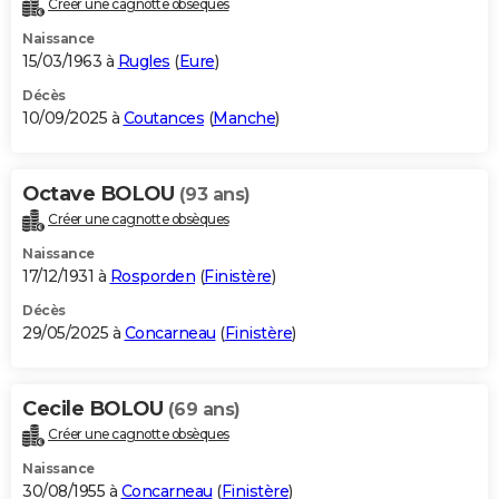
Créer une cagnotte obsèques
City break
Voyage de noces
Climat
Destinations
Voyage nature
Forum
+
PHOTO
Naissance
15/03/1963 à
Rugles
(
Eure
)
GUIDES D'ACHAT
Décès
10/09/2025 à
Coutances
(
Manche
)
BONS PLANS
CARTE DE VOEUX
Octave BOLOU
(93 ans)
Carte Bonne année
Carte Pâques
Carte de Noël
Carte Saint-Valentin
Carte d'anniversaire
DICTIONNAIRE
Créer une cagnotte obsèques
Biographies
Expressions
Dictionnaire
Citations
Proverbes
PROGRAMME TV
Naissance
17/12/1931 à
Rosporden
(
Finistère
)
COPAINS D'AVANT
Décès
29/05/2025 à
Concarneau
(
Finistère
)
Se connecter
Collèges
Universités
Service militaire
S'inscrire
Lycées
Primaires
Entreprises
Avis de recherche
AVIS DE DÉCÈS
FORUM
Cecile BOLOU
(69 ans)
Lifestyle
Sport
Television
Cinema
Bricolage
Culture
Auto
Voyage
Créer une cagnotte obsèques
Naissance
30/08/1955 à
Concarneau
(
Finistère
)