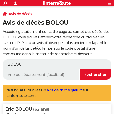
ACTUALITÉS
Connexion
S'inscrire
Avis de décès
Rechercher
Société
Education
Villes
Politique
Faits Divers
Monde
+
SPORT
Avis de décès BOLOU
Football
Cyclisme
Forum
Coupe du monde 2026
Tennis
Rugby
CULTURE
Accédez gratuitement sur cette page au carnet des décès des
TNT
Cinéma
Musique
Programme TV
Streaming
Sorties cinéma
+
BOLOU. Vous pouvez affiner votre recherche ou trouver un
FINANCE
avis de décès ou un avis d'obsèques plus ancien en tapant le
Impôts
Immobilier
Banque
Crédit
Retraite
Epargne
Risques naturels par ville
Assurance
AUTO
nom d'un défunt et/ou le nom ou le code postal d'une
commune dans le moteur de recherche ci-dessous.
Réserver un essai
Berlines
Forum auto
Essais
Citadines
SUV
+
HIGH-TECH
Meilleur smartphone
Ordinateurs
Guide high-tech
Mobiles
Internet
Jeux vidéo
+
BRICOLAGE
Aménagement intérieur
Cuisine
Jardinage
+
Forum
Extérieur
Salle de bains
Rangement
WEEK-END
Escapades
Expositions
Week-end nature
Guides de France
Patrimoine
Musées
+
LIFESTYLE
NOUVEAU :
publiez un
avis de décès gratuit
sur
Linternaute.com
Bien-être
Mode
+
Art de vivre
Loisirs
Modes de vie
SANTE
Eric BOLOU
Guide de la santé
Médicaments
+
Alimentation
Maladies
Sommeil
(62 ans)
VOYAGE