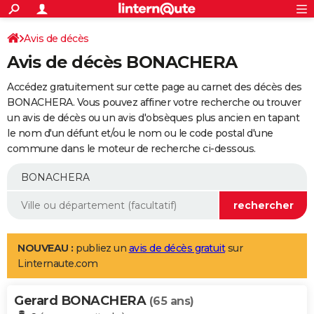
ACTUALITÉS
Connexion
S'inscrire
Avis de décès
Rechercher
Société
Education
Villes
Politique
Faits Divers
Monde
+
SPORT
Avis de décès BONACHERA
Football
Cyclisme
Forum
Coupe du monde 2026
Tennis
Rugby
CULTURE
Accédez gratuitement sur cette page au carnet des décès des
TNT
Cinéma
Musique
Programme TV
Streaming
Sorties cinéma
+
BONACHERA. Vous pouvez affiner votre recherche ou trouver
FINANCE
un avis de décès ou un avis d'obsèques plus ancien en tapant
Impôts
Immobilier
Banque
Crédit
Retraite
Epargne
Risques naturels par ville
Assurance
AUTO
le nom d'un défunt et/ou le nom ou le code postal d'une
commune dans le moteur de recherche ci-dessous.
Réserver un essai
Berlines
Forum auto
Essais
Citadines
SUV
+
HIGH-TECH
Meilleur smartphone
Ordinateurs
Guide high-tech
Mobiles
Internet
Jeux vidéo
+
BRICOLAGE
Aménagement intérieur
Cuisine
Jardinage
+
Forum
Extérieur
Salle de bains
Rangement
WEEK-END
Escapades
Expositions
Week-end nature
Guides de France
Patrimoine
Musées
+
LIFESTYLE
NOUVEAU :
publiez un
avis de décès gratuit
sur
Linternaute.com
Bien-être
Mode
+
Art de vivre
Loisirs
Modes de vie
SANTE
Gerard BONACHERA
Guide de la santé
Médicaments
+
Alimentation
Maladies
Sommeil
(65 ans)
VOYAGE