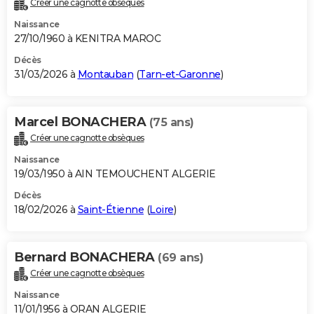
Créer une cagnotte obsèques
City break
Voyage de noces
Climat
Destinations
Voyage nature
Forum
+
PHOTO
Naissance
27/10/1960 à KENITRA MAROC
GUIDES D'ACHAT
Décès
31/03/2026 à
Montauban
(
Tarn-et-Garonne
)
BONS PLANS
CARTE DE VOEUX
Marcel BONACHERA
(75 ans)
Carte Bonne année
Carte Pâques
Carte de Noël
Carte Saint-Valentin
Carte d'anniversaire
DICTIONNAIRE
Créer une cagnotte obsèques
Biographies
Expressions
Dictionnaire
Citations
Proverbes
PROGRAMME TV
Naissance
19/03/1950 à AIN TEMOUCHENT ALGERIE
COPAINS D'AVANT
Décès
18/02/2026 à
Saint-Étienne
(
Loire
)
Se connecter
Collèges
Universités
Service militaire
S'inscrire
Lycées
Primaires
Entreprises
Avis de recherche
AVIS DE DÉCÈS
FORUM
Bernard BONACHERA
(69 ans)
Lifestyle
Sport
Television
Cinema
Bricolage
Culture
Auto
Voyage
Créer une cagnotte obsèques
Naissance
11/01/1956 à ORAN ALGERIE