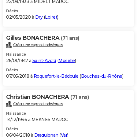
22/09/1933 à MIDELT MAROC
Décès
02/05/2020 à
Dry
(
Loiret
)
Gilles BONACHERA
(71 ans)
Créer une cagnotte obsèques
Naissance
26/01/1947 à
Saint-Avold
(
Moselle
)
Décès
07/05/2018 à
Roquefort-la-Bédoule
(
Bouches-du-Rhône
)
Christian BONACHERA
(71 ans)
Créer une cagnotte obsèques
Naissance
14/12/1946 à MEKNES MAROC
Décès
06/04/2018 à
Draguignan
(
Var
)