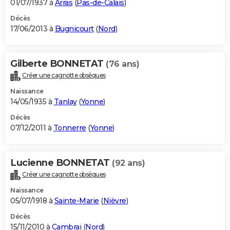
01/07/1937 à
Arras
(
Pas-de-Calais
)
Décès
17/06/2013 à
Bugnicourt
(
Nord
)
Gilberte BONNETAT
(76 ans)
Créer une cagnotte obsèques
Naissance
14/05/1935 à
Tanlay
(
Yonne
)
Décès
07/12/2011 à
Tonnerre
(
Yonne
)
Lucienne BONNETAT
(92 ans)
Créer une cagnotte obsèques
Naissance
05/07/1918 à
Sainte-Marie
(
Nièvre
)
Décès
15/11/2010 à
Cambrai
(
Nord
)