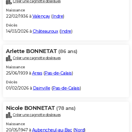
Créer une cagnotte obsèques
City break
Voyage de noces
Climat
Destinations
Voyage nature
Forum
+
PHOTO
Naissance
22/02/1936 à
Valençay
(
Indre
)
GUIDES D'ACHAT
Décès
14/03/2026 à
Châteauroux
(
Indre
)
BONS PLANS
CARTE DE VOEUX
Arlette BONNETAT
(86 ans)
Carte Bonne année
Carte Pâques
Carte de Noël
Carte Saint-Valentin
Carte d'anniversaire
DICTIONNAIRE
Créer une cagnotte obsèques
Biographies
Expressions
Dictionnaire
Citations
Proverbes
PROGRAMME TV
Naissance
25/06/1939 à
Arras
(
Pas-de-Calais
)
COPAINS D'AVANT
Décès
01/02/2026 à
Dainville
(
Pas-de-Calais
)
Se connecter
Collèges
Universités
Service militaire
S'inscrire
Lycées
Primaires
Entreprises
Avis de recherche
AVIS DE DÉCÈS
FORUM
Nicole BONNETAT
(78 ans)
Lifestyle
Sport
Television
Cinema
Bricolage
Culture
Auto
Voyage
Créer une cagnotte obsèques
Naissance
20/05/1947 à
Aubencheul-au-Bac
(
Nord
)