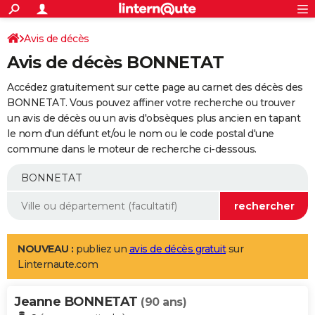
ACTUALITÉS
Connexion
S'inscrire
Avis de décès
Rechercher
Société
Education
Villes
Politique
Faits Divers
Monde
+
SPORT
Avis de décès BONNETAT
Football
Cyclisme
Forum
Coupe du monde 2026
Tennis
Rugby
CULTURE
Accédez gratuitement sur cette page au carnet des décès des
TNT
Cinéma
Musique
Programme TV
Streaming
Sorties cinéma
+
BONNETAT. Vous pouvez affiner votre recherche ou trouver
FINANCE
un avis de décès ou un avis d'obsèques plus ancien en tapant
Impôts
Immobilier
Banque
Crédit
Retraite
Epargne
Risques naturels par ville
Assurance
AUTO
le nom d'un défunt et/ou le nom ou le code postal d'une
commune dans le moteur de recherche ci-dessous.
Réserver un essai
Berlines
Forum auto
Essais
Citadines
SUV
+
HIGH-TECH
Meilleur smartphone
Ordinateurs
Guide high-tech
Mobiles
Internet
Jeux vidéo
+
BRICOLAGE
Aménagement intérieur
Cuisine
Jardinage
+
Forum
Extérieur
Salle de bains
Rangement
WEEK-END
Escapades
Expositions
Week-end nature
Guides de France
Patrimoine
Musées
+
LIFESTYLE
NOUVEAU :
publiez un
avis de décès gratuit
sur
Linternaute.com
Bien-être
Mode
+
Art de vivre
Loisirs
Modes de vie
SANTE
Jeanne BONNETAT
Guide de la santé
Médicaments
+
Alimentation
Maladies
Sommeil
(90 ans)
VOYAGE