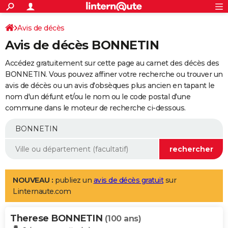
ACTUALITÉS
Connexion
S'inscrire
Avis de décès
Rechercher
Société
Education
Villes
Politique
Faits Divers
Monde
+
SPORT
Avis de décès BONNETIN
Football
Cyclisme
Forum
Coupe du monde 2026
Tennis
Rugby
CULTURE
Accédez gratuitement sur cette page au carnet des décès des
TNT
Cinéma
Musique
Programme TV
Streaming
Sorties cinéma
+
BONNETIN. Vous pouvez affiner votre recherche ou trouver un
FINANCE
avis de décès ou un avis d'obsèques plus ancien en tapant le
Impôts
Immobilier
Banque
Crédit
Retraite
Epargne
Risques naturels par ville
Assurance
AUTO
nom d'un défunt et/ou le nom ou le code postal d'une
commune dans le moteur de recherche ci-dessous.
Réserver un essai
Berlines
Forum auto
Essais
Citadines
SUV
+
HIGH-TECH
Meilleur smartphone
Ordinateurs
Guide high-tech
Mobiles
Internet
Jeux vidéo
+
BRICOLAGE
Aménagement intérieur
Cuisine
Jardinage
+
Forum
Extérieur
Salle de bains
Rangement
WEEK-END
Escapades
Expositions
Week-end nature
Guides de France
Patrimoine
Musées
+
LIFESTYLE
NOUVEAU :
publiez un
avis de décès gratuit
sur
Linternaute.com
Bien-être
Mode
+
Art de vivre
Loisirs
Modes de vie
SANTE
Therese BONNETIN
Guide de la santé
Médicaments
+
Alimentation
Maladies
Sommeil
(100 ans)
VOYAGE