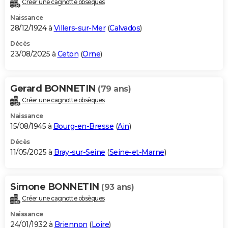
Créer une cagnotte obsèques
City break
Voyage de noces
Climat
Destinations
Voyage nature
Forum
+
PHOTO
Naissance
28/12/1924 à
Villers-sur-Mer
(
Calvados
)
GUIDES D'ACHAT
Décès
23/08/2025 à
Ceton
(
Orne
)
BONS PLANS
CARTE DE VOEUX
Gerard BONNETIN
(79 ans)
Carte Bonne année
Carte Pâques
Carte de Noël
Carte Saint-Valentin
Carte d'anniversaire
DICTIONNAIRE
Créer une cagnotte obsèques
Biographies
Expressions
Dictionnaire
Citations
Proverbes
PROGRAMME TV
Naissance
15/08/1945 à
Bourg-en-Bresse
(
Ain
)
COPAINS D'AVANT
Décès
11/05/2025 à
Bray-sur-Seine
(
Seine-et-Marne
)
Se connecter
Collèges
Universités
Service militaire
S'inscrire
Lycées
Primaires
Entreprises
Avis de recherche
AVIS DE DÉCÈS
FORUM
Simone BONNETIN
(93 ans)
Lifestyle
Sport
Television
Cinema
Bricolage
Culture
Auto
Voyage
Créer une cagnotte obsèques
Naissance
24/01/1932 à
Briennon
(
Loire
)