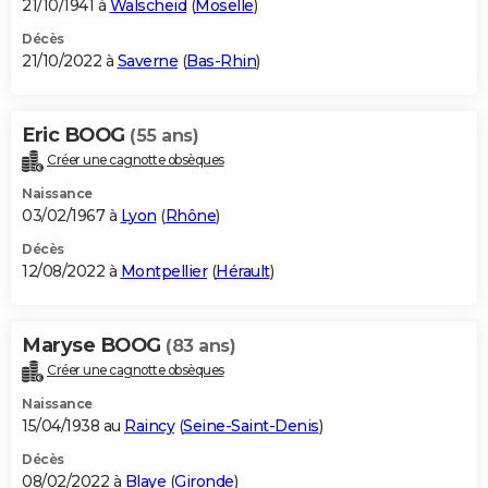
21/10/1941 à
Walscheid
(
Moselle
)
Décès
21/10/2022 à
Saverne
(
Bas-Rhin
)
Eric BOOG
(55 ans)
Créer une cagnotte obsèques
Naissance
03/02/1967 à
Lyon
(
Rhône
)
Décès
12/08/2022 à
Montpellier
(
Hérault
)
Maryse BOOG
(83 ans)
Créer une cagnotte obsèques
Naissance
15/04/1938 au
Raincy
(
Seine-Saint-Denis
)
Décès
08/02/2022 à
Blaye
(
Gironde
)