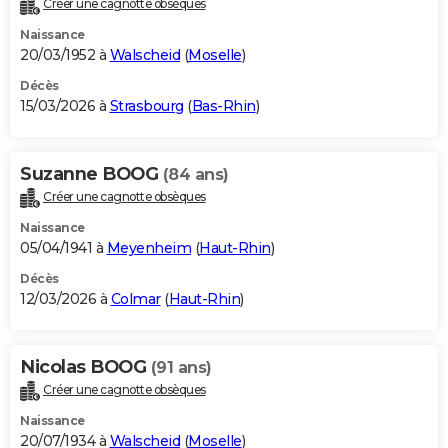
Créer une cagnotte obsèques
City break
Voyage de noces
Climat
Destinations
Voyage nature
Forum
+
PHOTO
Naissance
20/03/1952 à
Walscheid
(
Moselle
)
GUIDES D'ACHAT
Décès
15/03/2026 à
Strasbourg
(
Bas-Rhin
)
BONS PLANS
CARTE DE VOEUX
Suzanne BOOG
(84 ans)
Carte Bonne année
Carte Pâques
Carte de Noël
Carte Saint-Valentin
Carte d'anniversaire
DICTIONNAIRE
Créer une cagnotte obsèques
Biographies
Expressions
Dictionnaire
Citations
Proverbes
PROGRAMME TV
Naissance
05/04/1941 à
Meyenheim
(
Haut-Rhin
)
COPAINS D'AVANT
Décès
12/03/2026 à
Colmar
(
Haut-Rhin
)
Se connecter
Collèges
Universités
Service militaire
S'inscrire
Lycées
Primaires
Entreprises
Avis de recherche
AVIS DE DÉCÈS
FORUM
Nicolas BOOG
(91 ans)
Lifestyle
Sport
Television
Cinema
Bricolage
Culture
Auto
Voyage
Créer une cagnotte obsèques
Naissance
20/07/1934 à
Walscheid
(
Moselle
)