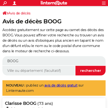
ACTUALITÉS
Connexion
S'inscrire
Avis de décès
Rechercher
Société
Education
Villes
Politique
Faits Divers
Monde
+
SPORT
Avis de décès BOOG
Football
Cyclisme
Forum
Coupe du monde 2026
Tennis
Rugby
CULTURE
Accédez gratuitement sur cette page au carnet des décès des
TNT
Cinéma
Musique
Programme TV
Streaming
Sorties cinéma
+
BOOG. Vous pouvez affiner votre recherche ou trouver un avis
FINANCE
de décès ou un avis d'obsèques plus ancien en tapant le nom
Impôts
Immobilier
Banque
Crédit
Retraite
Epargne
Risques naturels par ville
Assurance
AUTO
d'un défunt et/ou le nom ou le code postal d'une commune
dans le moteur de recherche ci-dessous.
Réserver un essai
Berlines
Forum auto
Essais
Citadines
SUV
+
HIGH-TECH
Meilleur smartphone
Ordinateurs
Guide high-tech
Mobiles
Internet
Jeux vidéo
+
BRICOLAGE
Aménagement intérieur
Cuisine
Jardinage
+
Forum
Extérieur
Salle de bains
Rangement
WEEK-END
Escapades
Expositions
Week-end nature
Guides de France
Patrimoine
Musées
+
LIFESTYLE
NOUVEAU :
publiez un
avis de décès gratuit
sur
Linternaute.com
Bien-être
Mode
+
Art de vivre
Loisirs
Modes de vie
SANTE
Clarisse BOOG
Guide de la santé
Médicaments
+
Alimentation
Maladies
Sommeil
(73 ans)
VOYAGE