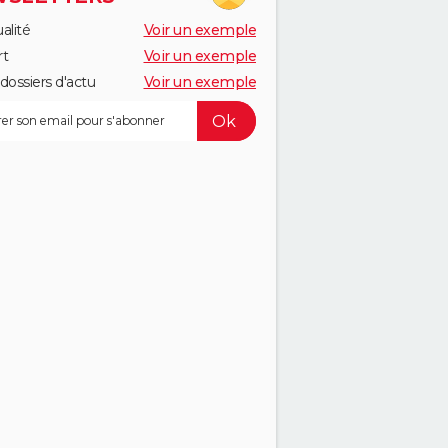
alité
Voir un exemple
rt
Voir un exemple
dossiers d'actu
Voir un exemple