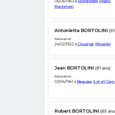
06/06/1943 à
Spéracèdes
(
Alpes-
Maritimes
)
Antonietta BORTOLINI
(91
Naissance
24/02/1932 à
Clouange
(
Moselle
)
Jean BORTOLINI
(81 ans)
Naissance
02/04/1941 à
Beaugas
(
Lot-et-Gar
Robert BORTOLINI
(85 ans