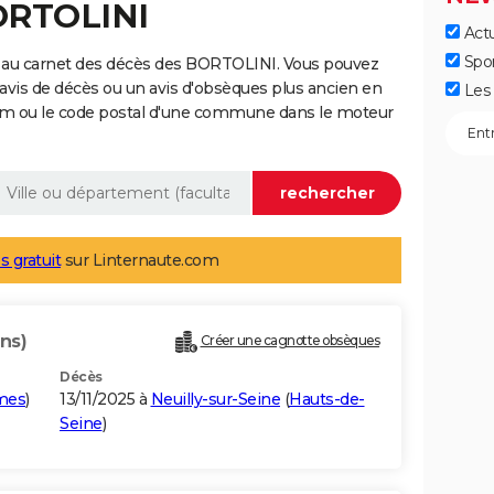
ORTOLINI
Actu
Spo
 au carnet des décès des BORTOLINI. Vous pouvez
 avis de décès ou un avis d'obsèques plus ancien en
Les 
nom ou le code postal d'une commune dans le moteur
s gratuit
sur Linternaute.com
ns)
Créer une cagnotte obsèques
Décès
imes
)
13/11/2025 à
Neuilly-sur-Seine
(
Hauts-de-
Seine
)