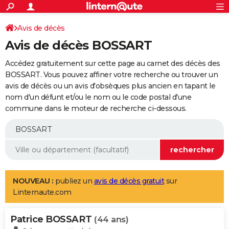
ACTUALITÉS
Connexion
S'inscrire
Avis de décès
Rechercher
Société
Education
Villes
Politique
Faits Divers
Monde
+
SPORT
Avis de décès BOSSART
Football
Cyclisme
Forum
Coupe du monde 2026
Tennis
Rugby
CULTURE
Accédez gratuitement sur cette page au carnet des décès des
TNT
Cinéma
Musique
Programme TV
Streaming
Sorties cinéma
+
BOSSART. Vous pouvez affiner votre recherche ou trouver un
FINANCE
avis de décès ou un avis d'obsèques plus ancien en tapant le
Impôts
Immobilier
Banque
Crédit
Retraite
Epargne
Risques naturels par ville
Assurance
AUTO
nom d'un défunt et/ou le nom ou le code postal d'une
commune dans le moteur de recherche ci-dessous.
Réserver un essai
Berlines
Forum auto
Essais
Citadines
SUV
+
HIGH-TECH
Meilleur smartphone
Ordinateurs
Guide high-tech
Mobiles
Internet
Jeux vidéo
+
BRICOLAGE
Aménagement intérieur
Cuisine
Jardinage
+
Forum
Extérieur
Salle de bains
Rangement
WEEK-END
Escapades
Expositions
Week-end nature
Guides de France
Patrimoine
Musées
+
LIFESTYLE
NOUVEAU :
publiez un
avis de décès gratuit
sur
Linternaute.com
Bien-être
Mode
+
Art de vivre
Loisirs
Modes de vie
SANTE
Patrice BOSSART
Guide de la santé
Médicaments
+
Alimentation
Maladies
Sommeil
(44 ans)
VOYAGE