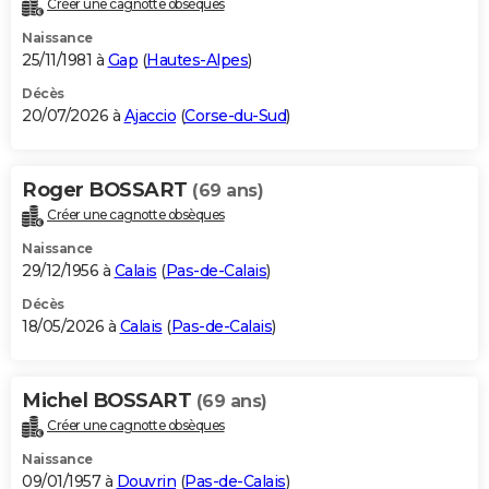
Créer une cagnotte obsèques
City break
Voyage de noces
Climat
Destinations
Voyage nature
Forum
+
PHOTO
Naissance
25/11/1981 à
Gap
(
Hautes-Alpes
)
GUIDES D'ACHAT
Décès
20/07/2026 à
Ajaccio
(
Corse-du-Sud
)
BONS PLANS
CARTE DE VOEUX
Roger BOSSART
(69 ans)
Carte Bonne année
Carte Pâques
Carte de Noël
Carte Saint-Valentin
Carte d'anniversaire
DICTIONNAIRE
Créer une cagnotte obsèques
Biographies
Expressions
Dictionnaire
Citations
Proverbes
PROGRAMME TV
Naissance
29/12/1956 à
Calais
(
Pas-de-Calais
)
COPAINS D'AVANT
Décès
18/05/2026 à
Calais
(
Pas-de-Calais
)
Se connecter
Collèges
Universités
Service militaire
S'inscrire
Lycées
Primaires
Entreprises
Avis de recherche
AVIS DE DÉCÈS
FORUM
Michel BOSSART
(69 ans)
Lifestyle
Sport
Television
Cinema
Bricolage
Culture
Auto
Voyage
Créer une cagnotte obsèques
Naissance
09/01/1957 à
Douvrin
(
Pas-de-Calais
)