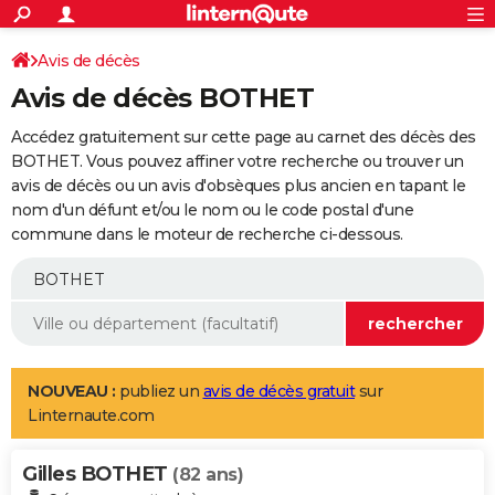
ACTUALITÉS
Connexion
S'inscrire
Avis de décès
Rechercher
Société
Education
Villes
Politique
Faits Divers
Monde
+
SPORT
Avis de décès BOTHET
Football
Cyclisme
Forum
Coupe du monde 2026
Tennis
Rugby
CULTURE
Accédez gratuitement sur cette page au carnet des décès des
TNT
Cinéma
Musique
Programme TV
Streaming
Sorties cinéma
+
BOTHET. Vous pouvez affiner votre recherche ou trouver un
FINANCE
avis de décès ou un avis d'obsèques plus ancien en tapant le
Impôts
Immobilier
Banque
Crédit
Retraite
Epargne
Risques naturels par ville
Assurance
AUTO
nom d'un défunt et/ou le nom ou le code postal d'une
commune dans le moteur de recherche ci-dessous.
Réserver un essai
Berlines
Forum auto
Essais
Citadines
SUV
+
HIGH-TECH
Meilleur smartphone
Ordinateurs
Guide high-tech
Mobiles
Internet
Jeux vidéo
+
BRICOLAGE
Aménagement intérieur
Cuisine
Jardinage
+
Forum
Extérieur
Salle de bains
Rangement
WEEK-END
Escapades
Expositions
Week-end nature
Guides de France
Patrimoine
Musées
+
LIFESTYLE
NOUVEAU :
publiez un
avis de décès gratuit
sur
Linternaute.com
Bien-être
Mode
+
Art de vivre
Loisirs
Modes de vie
SANTE
Gilles BOTHET
Guide de la santé
Médicaments
+
Alimentation
Maladies
Sommeil
(82 ans)
VOYAGE