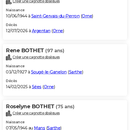
Créer une cagnotte obsèques
City break
Voyage de noces
Climat
Destinations
Voyage nature
Forum
+
PHOTO
Naissance
10/06/1944 à
Saint-Gervais-du-Perron
(
Orne
)
GUIDES D'ACHAT
Décès
12/07/2026 à
Argentan
(
Orne
)
BONS PLANS
CARTE DE VOEUX
Rene BOTHET
(97 ans)
Carte Bonne année
Carte Pâques
Carte de Noël
Carte Saint-Valentin
Carte d'anniversaire
DICTIONNAIRE
Créer une cagnotte obsèques
Biographies
Expressions
Dictionnaire
Citations
Proverbes
PROGRAMME TV
Naissance
03/12/1927 à
Sougé-le-Ganelon
(
Sarthe
)
COPAINS D'AVANT
Décès
14/02/2025 à
Sées
(
Orne
)
Se connecter
Collèges
Universités
Service militaire
S'inscrire
Lycées
Primaires
Entreprises
Avis de recherche
AVIS DE DÉCÈS
FORUM
Roselyne BOTHET
(75 ans)
Lifestyle
Sport
Television
Cinema
Bricolage
Culture
Auto
Voyage
Créer une cagnotte obsèques
Naissance
07/05/1946 au
Mans
(
Sarthe
)