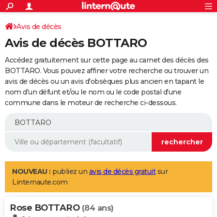
ACTUALITÉS
Connexion
S'inscrire
Avis de décès
Rechercher
Société
Education
Villes
Politique
Faits Divers
Monde
+
SPORT
Avis de décès BOTTARO
Football
Cyclisme
Forum
Coupe du monde 2026
Tennis
Rugby
CULTURE
Accédez gratuitement sur cette page au carnet des décès des
TNT
Cinéma
Musique
Programme TV
Streaming
Sorties cinéma
+
BOTTARO. Vous pouvez affiner votre recherche ou trouver un
FINANCE
avis de décès ou un avis d'obsèques plus ancien en tapant le
Impôts
Immobilier
Banque
Crédit
Retraite
Epargne
Risques naturels par ville
Assurance
AUTO
nom d'un défunt et/ou le nom ou le code postal d'une
commune dans le moteur de recherche ci-dessous.
Réserver un essai
Berlines
Forum auto
Essais
Citadines
SUV
+
HIGH-TECH
Meilleur smartphone
Ordinateurs
Guide high-tech
Mobiles
Internet
Jeux vidéo
+
BRICOLAGE
Aménagement intérieur
Cuisine
Jardinage
+
Forum
Extérieur
Salle de bains
Rangement
WEEK-END
Escapades
Expositions
Week-end nature
Guides de France
Patrimoine
Musées
+
LIFESTYLE
NOUVEAU :
publiez un
avis de décès gratuit
sur
Linternaute.com
Bien-être
Mode
+
Art de vivre
Loisirs
Modes de vie
SANTE
Rose BOTTARO
Guide de la santé
Médicaments
+
Alimentation
Maladies
Sommeil
(84 ans)
VOYAGE