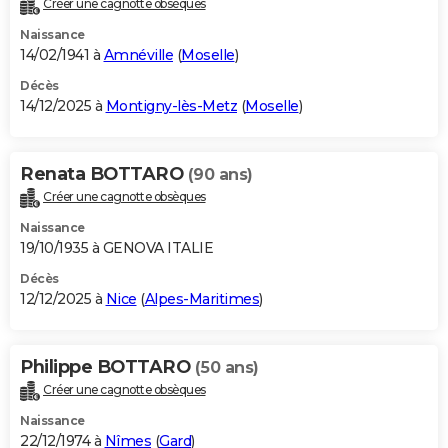
Créer une cagnotte obsèques
City break
Voyage de noces
Climat
Destinations
Voyage nature
Forum
+
PHOTO
Naissance
14/02/1941 à
Amnéville
(
Moselle
)
GUIDES D'ACHAT
Décès
14/12/2025 à
Montigny-lès-Metz
(
Moselle
)
BONS PLANS
CARTE DE VOEUX
Renata BOTTARO
(90 ans)
Carte Bonne année
Carte Pâques
Carte de Noël
Carte Saint-Valentin
Carte d'anniversaire
DICTIONNAIRE
Créer une cagnotte obsèques
Biographies
Expressions
Dictionnaire
Citations
Proverbes
PROGRAMME TV
Naissance
19/10/1935 à GENOVA ITALIE
COPAINS D'AVANT
Décès
12/12/2025 à
Nice
(
Alpes-Maritimes
)
Se connecter
Collèges
Universités
Service militaire
S'inscrire
Lycées
Primaires
Entreprises
Avis de recherche
AVIS DE DÉCÈS
FORUM
Philippe BOTTARO
(50 ans)
Lifestyle
Sport
Television
Cinema
Bricolage
Culture
Auto
Voyage
Créer une cagnotte obsèques
Naissance
22/12/1974 à
Nîmes
(
Gard
)