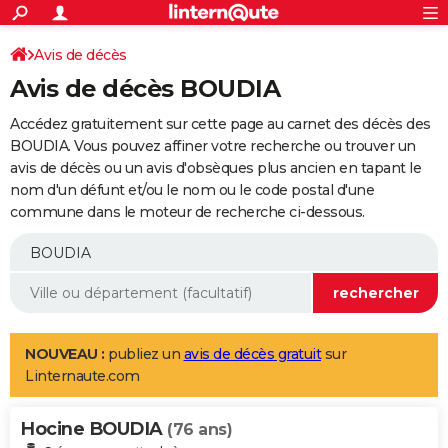
ACTUALITÉS
Connexion
S'inscrire
Avis de décès
Rechercher
Société
Education
Villes
Politique
Faits Divers
Monde
+
SPORT
Avis de décès BOUDIA
Football
Cyclisme
Forum
Coupe du monde 2026
Tennis
Rugby
CULTURE
Accédez gratuitement sur cette page au carnet des décès des
TNT
Cinéma
Musique
Programme TV
Streaming
Sorties cinéma
+
BOUDIA. Vous pouvez affiner votre recherche ou trouver un
FINANCE
avis de décès ou un avis d'obsèques plus ancien en tapant le
Impôts
Immobilier
Banque
Crédit
Retraite
Epargne
Risques naturels par ville
Assurance
AUTO
nom d'un défunt et/ou le nom ou le code postal d'une
commune dans le moteur de recherche ci-dessous.
Réserver un essai
Berlines
Forum auto
Essais
Citadines
SUV
+
HIGH-TECH
Meilleur smartphone
Ordinateurs
Guide high-tech
Mobiles
Internet
Jeux vidéo
+
BRICOLAGE
Aménagement intérieur
Cuisine
Jardinage
+
Forum
Extérieur
Salle de bains
Rangement
WEEK-END
Escapades
Expositions
Week-end nature
Guides de France
Patrimoine
Musées
+
LIFESTYLE
NOUVEAU :
publiez un
avis de décès gratuit
sur
Linternaute.com
Bien-être
Mode
+
Art de vivre
Loisirs
Modes de vie
SANTE
Hocine BOUDIA
Guide de la santé
Médicaments
+
Alimentation
Maladies
Sommeil
(76 ans)
VOYAGE