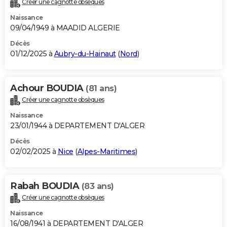
Créer une cagnotte obsèques
City break
Voyage de noces
Climat
Destinations
Voyage nature
Forum
+
PHOTO
Naissance
09/04/1949 à MAADID ALGERIE
GUIDES D'ACHAT
Décès
01/12/2025 à
Aubry-du-Hainaut
(
Nord
)
BONS PLANS
CARTE DE VOEUX
Achour BOUDIA
(81 ans)
Carte Bonne année
Carte Pâques
Carte de Noël
Carte Saint-Valentin
Carte d'anniversaire
DICTIONNAIRE
Créer une cagnotte obsèques
Biographies
Expressions
Dictionnaire
Citations
Proverbes
PROGRAMME TV
Naissance
23/01/1944 à DEPARTEMENT D'ALGER
COPAINS D'AVANT
Décès
02/02/2025 à
Nice
(
Alpes-Maritimes
)
Se connecter
Collèges
Universités
Service militaire
S'inscrire
Lycées
Primaires
Entreprises
Avis de recherche
AVIS DE DÉCÈS
FORUM
Rabah BOUDIA
(83 ans)
Lifestyle
Sport
Television
Cinema
Bricolage
Culture
Auto
Voyage
Créer une cagnotte obsèques
Naissance
16/08/1941 à DEPARTEMENT D'ALGER