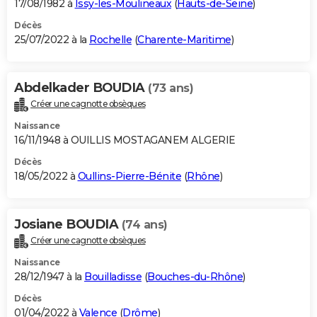
17/08/1982 à
Issy-les-Moulineaux
(
Hauts-de-Seine
)
Décès
25/07/2022 à la
Rochelle
(
Charente-Maritime
)
Abdelkader BOUDIA
(73 ans)
Créer une cagnotte obsèques
Naissance
16/11/1948 à OUILLIS MOSTAGANEM ALGERIE
Décès
18/05/2022 à
Oullins-Pierre-Bénite
(
Rhône
)
Josiane BOUDIA
(74 ans)
Créer une cagnotte obsèques
Naissance
28/12/1947 à la
Bouilladisse
(
Bouches-du-Rhône
)
Décès
01/04/2022 à
Valence
(
Drôme
)