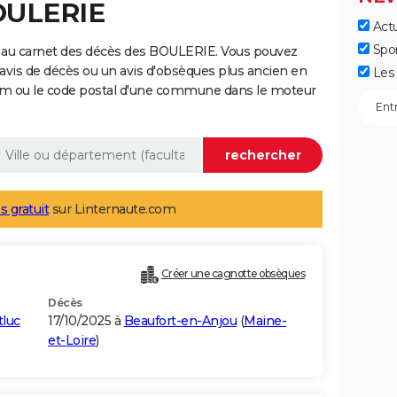
OULERIE
Actu
Spo
 au carnet des décès des BOULERIE. Vous pouvez
 avis de décès ou un avis d'obsèques plus ancien en
Les 
nom ou le code postal d'une commune dans le moteur
s gratuit
sur Linternaute.com
Créer une cagnotte obsèques
Décès
tluc
17/10/2025 à
Beaufort-en-Anjou
(
Maine-
et-Loire
)