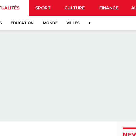
TUALITÉS
SPORT
CULTURE
FINANCE
A
S
EDUCATION
MONDE
VILLES
+
NEW