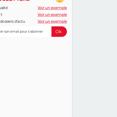
alité
Voir un exemple
rt
Voir un exemple
dossiers d'actu
Voir un exemple