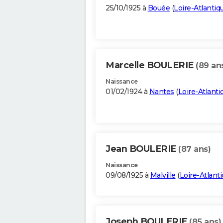
25/10/1925 à
Bouée
(
Loire-Atlantiq
Marcelle BOULERIE
(89 an
Naissance
01/02/1924 à
Nantes
(
Loire-Atlanti
Jean BOULERIE
(87 ans)
Naissance
09/08/1925 à
Malville
(
Loire-Atlant
Joseph BOULERIE
(85 ans)