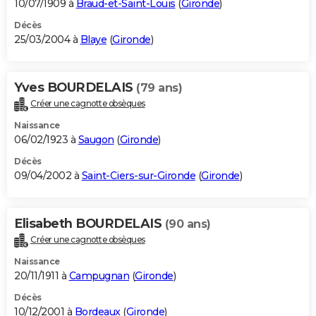
10/07/1909 à
Braud-et-Saint-Louis
(
Gironde
)
Décès
25/03/2004 à
Blaye
(
Gironde
)
Yves BOURDELAIS
(79 ans)
Créer une cagnotte obsèques
Naissance
06/02/1923 à
Saugon
(
Gironde
)
Décès
09/04/2002 à
Saint-Ciers-sur-Gironde
(
Gironde
)
Elisabeth BOURDELAIS
(90 ans)
Créer une cagnotte obsèques
Naissance
20/11/1911 à
Campugnan
(
Gironde
)
Décès
10/12/2001 à
Bordeaux
(
Gironde
)