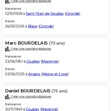
Créer une cagnotte obsèques
City break
Voyage de noces
Climat
Destinations
Voyage nature
Forum
+
PHOTO
Naissance
12/10/1928 à
Saint-Yzan-de-Soudiac
(
Gironde
)
GUIDES D'ACHAT
Décès
26/05/2026 à
Blaye
(
Gironde
)
BONS PLANS
CARTE DE VOEUX
Marc BOURDELAIS
(73 ans)
Carte Bonne année
Carte Pâques
Carte de Noël
Carte Saint-Valentin
Carte d'anniversaire
DICTIONNAIRE
Créer une cagnotte obsèques
Biographies
Expressions
Dictionnaire
Citations
Proverbes
PROGRAMME TV
Naissance
23/06/1951 à
Coudray
(
Mayenne
)
COPAINS D'AVANT
Décès
03/06/2025 à
Angers
(
Maine-et-Loire
)
Se connecter
Collèges
Universités
Service militaire
S'inscrire
Lycées
Primaires
Entreprises
Avis de recherche
AVIS DE DÉCÈS
FORUM
Daniel BOURDELAIS
(75 ans)
Lifestyle
Sport
Television
Cinema
Bricolage
Culture
Auto
Voyage
Créer une cagnotte obsèques
Naissance
30/11/1949 à
Coudray
(
Mayenne
)