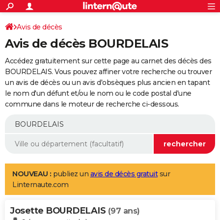
ACTUALITÉS
Connexion
S'inscrire
Avis de décès
Rechercher
Société
Education
Villes
Politique
Faits Divers
Monde
+
SPORT
Avis de décès BOURDELAIS
Football
Cyclisme
Forum
Coupe du monde 2026
Tennis
Rugby
CULTURE
Accédez gratuitement sur cette page au carnet des décès des
TNT
Cinéma
Musique
Programme TV
Streaming
Sorties cinéma
+
BOURDELAIS. Vous pouvez affiner votre recherche ou trouver
FINANCE
un avis de décès ou un avis d'obsèques plus ancien en tapant
Impôts
Immobilier
Banque
Crédit
Retraite
Epargne
Risques naturels par ville
Assurance
AUTO
le nom d'un défunt et/ou le nom ou le code postal d'une
commune dans le moteur de recherche ci-dessous.
Réserver un essai
Berlines
Forum auto
Essais
Citadines
SUV
+
HIGH-TECH
Meilleur smartphone
Ordinateurs
Guide high-tech
Mobiles
Internet
Jeux vidéo
+
BRICOLAGE
Aménagement intérieur
Cuisine
Jardinage
+
Forum
Extérieur
Salle de bains
Rangement
WEEK-END
Escapades
Expositions
Week-end nature
Guides de France
Patrimoine
Musées
+
LIFESTYLE
NOUVEAU :
publiez un
avis de décès gratuit
sur
Linternaute.com
Bien-être
Mode
+
Art de vivre
Loisirs
Modes de vie
SANTE
Josette BOURDELAIS
Guide de la santé
Médicaments
+
Alimentation
Maladies
Sommeil
(97 ans)
VOYAGE