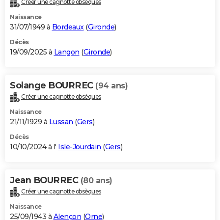
Créer une cagnotte obsèques
City break
Voyage de noces
Climat
Destinations
Voyage nature
Forum
+
PHOTO
Naissance
31/07/1949 à
Bordeaux
(
Gironde
)
GUIDES D'ACHAT
Décès
19/09/2025 à
Langon
(
Gironde
)
BONS PLANS
CARTE DE VOEUX
Solange BOURREC
(94 ans)
Carte Bonne année
Carte Pâques
Carte de Noël
Carte Saint-Valentin
Carte d'anniversaire
DICTIONNAIRE
Créer une cagnotte obsèques
Biographies
Expressions
Dictionnaire
Citations
Proverbes
PROGRAMME TV
Naissance
21/11/1929 à
Lussan
(
Gers
)
COPAINS D'AVANT
Décès
10/10/2024 à l'
Isle-Jourdain
(
Gers
)
Se connecter
Collèges
Universités
Service militaire
S'inscrire
Lycées
Primaires
Entreprises
Avis de recherche
AVIS DE DÉCÈS
FORUM
Jean BOURREC
(80 ans)
Lifestyle
Sport
Television
Cinema
Bricolage
Culture
Auto
Voyage
Créer une cagnotte obsèques
Naissance
25/09/1943 à
Alençon
(
Orne
)