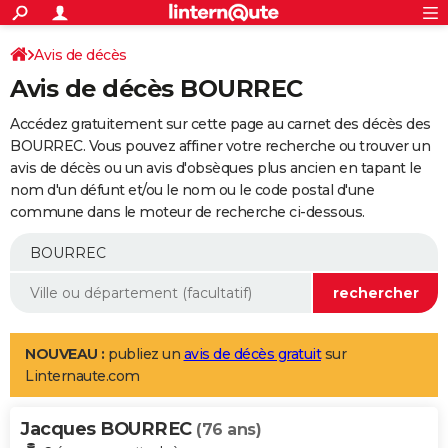
ACTUALITÉS
Connexion
S'inscrire
Avis de décès
Rechercher
Société
Education
Villes
Politique
Faits Divers
Monde
+
SPORT
Avis de décès BOURREC
Football
Cyclisme
Forum
Coupe du monde 2026
Tennis
Rugby
CULTURE
Accédez gratuitement sur cette page au carnet des décès des
TNT
Cinéma
Musique
Programme TV
Streaming
Sorties cinéma
+
BOURREC. Vous pouvez affiner votre recherche ou trouver un
FINANCE
avis de décès ou un avis d'obsèques plus ancien en tapant le
Impôts
Immobilier
Banque
Crédit
Retraite
Epargne
Risques naturels par ville
Assurance
AUTO
nom d'un défunt et/ou le nom ou le code postal d'une
commune dans le moteur de recherche ci-dessous.
Réserver un essai
Berlines
Forum auto
Essais
Citadines
SUV
+
HIGH-TECH
Meilleur smartphone
Ordinateurs
Guide high-tech
Mobiles
Internet
Jeux vidéo
+
BRICOLAGE
Aménagement intérieur
Cuisine
Jardinage
+
Forum
Extérieur
Salle de bains
Rangement
WEEK-END
Escapades
Expositions
Week-end nature
Guides de France
Patrimoine
Musées
+
LIFESTYLE
NOUVEAU :
publiez un
avis de décès gratuit
sur
Linternaute.com
Bien-être
Mode
+
Art de vivre
Loisirs
Modes de vie
SANTE
Jacques BOURREC
Guide de la santé
Médicaments
+
Alimentation
Maladies
Sommeil
(76 ans)
VOYAGE