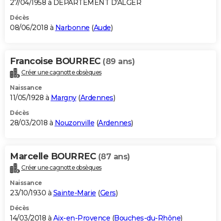
27/04/1958 à DEPARTEMENT D'ALGER
Décès
08/06/2018 à
Narbonne
(
Aude
)
Francoise BOURREC
(89 ans)
Créer une cagnotte obsèques
Naissance
11/05/1928 à
Margny
(
Ardennes
)
Décès
28/03/2018 à
Nouzonville
(
Ardennes
)
Marcelle BOURREC
(87 ans)
Créer une cagnotte obsèques
Naissance
23/10/1930 à
Sainte-Marie
(
Gers
)
Décès
14/03/2018 à
Aix-en-Provence
(
Bouches-du-Rhône
)