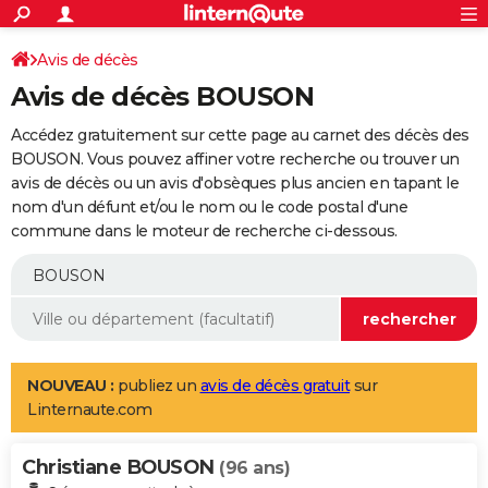
ACTUALITÉS
Connexion
S'inscrire
Avis de décès
Rechercher
Société
Education
Villes
Politique
Faits Divers
Monde
+
SPORT
Avis de décès BOUSON
Football
Cyclisme
Forum
Coupe du monde 2026
Tennis
Rugby
CULTURE
Accédez gratuitement sur cette page au carnet des décès des
TNT
Cinéma
Musique
Programme TV
Streaming
Sorties cinéma
+
BOUSON. Vous pouvez affiner votre recherche ou trouver un
FINANCE
avis de décès ou un avis d'obsèques plus ancien en tapant le
Impôts
Immobilier
Banque
Crédit
Retraite
Epargne
Risques naturels par ville
Assurance
AUTO
nom d'un défunt et/ou le nom ou le code postal d'une
commune dans le moteur de recherche ci-dessous.
Réserver un essai
Berlines
Forum auto
Essais
Citadines
SUV
+
HIGH-TECH
Meilleur smartphone
Ordinateurs
Guide high-tech
Mobiles
Internet
Jeux vidéo
+
BRICOLAGE
Aménagement intérieur
Cuisine
Jardinage
+
Forum
Extérieur
Salle de bains
Rangement
WEEK-END
Escapades
Expositions
Week-end nature
Guides de France
Patrimoine
Musées
+
LIFESTYLE
NOUVEAU :
publiez un
avis de décès gratuit
sur
Linternaute.com
Bien-être
Mode
+
Art de vivre
Loisirs
Modes de vie
SANTE
Christiane BOUSON
Guide de la santé
Médicaments
+
Alimentation
Maladies
Sommeil
(96 ans)
VOYAGE