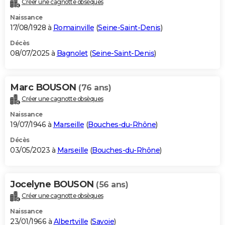
Créer une cagnotte obsèques
City break
Voyage de noces
Climat
Destinations
Voyage nature
Forum
+
PHOTO
Naissance
17/08/1928 à
Romainville
(
Seine-Saint-Denis
)
GUIDES D'ACHAT
Décès
08/07/2025 à
Bagnolet
(
Seine-Saint-Denis
)
BONS PLANS
CARTE DE VOEUX
Marc BOUSON
(76 ans)
Carte Bonne année
Carte Pâques
Carte de Noël
Carte Saint-Valentin
Carte d'anniversaire
DICTIONNAIRE
Créer une cagnotte obsèques
Biographies
Expressions
Dictionnaire
Citations
Proverbes
PROGRAMME TV
Naissance
19/07/1946 à
Marseille
(
Bouches-du-Rhône
)
COPAINS D'AVANT
Décès
03/05/2023 à
Marseille
(
Bouches-du-Rhône
)
Se connecter
Collèges
Universités
Service militaire
S'inscrire
Lycées
Primaires
Entreprises
Avis de recherche
AVIS DE DÉCÈS
FORUM
Jocelyne BOUSON
(56 ans)
Lifestyle
Sport
Television
Cinema
Bricolage
Culture
Auto
Voyage
Créer une cagnotte obsèques
Naissance
23/01/1966 à
Albertville
(
Savoie
)