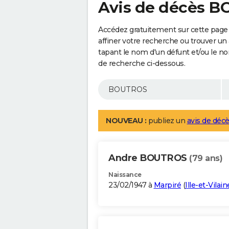
Avis de décès 
Accédez gratuitement sur cette pag
affiner votre recherche ou trouver un
tapant le nom d'un défunt et/ou le 
de recherche ci-dessous.
NOUVEAU :
publiez un
avis de décè
Andre BOUTROS
(79 ans)
Naissance
23/02/1947 à
Marpiré
(
Ille-et-Vilain