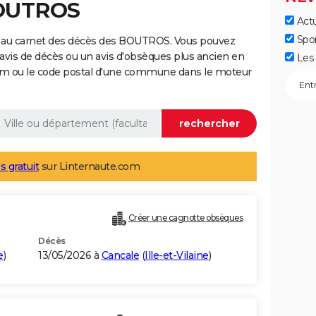
BOUTROS
Actu
Spo
e au carnet des décès des BOUTROS. Vous pouvez
 avis de décès ou un avis d'obsèques plus ancien en
Les 
nom ou le code postal d'une commune dans le moteur
s gratuit
sur Linternaute.com
Créer une cagnotte obsèques
Décès
e
)
13/05/2026 à
Cancale
(
Ille-et-Vilaine
)