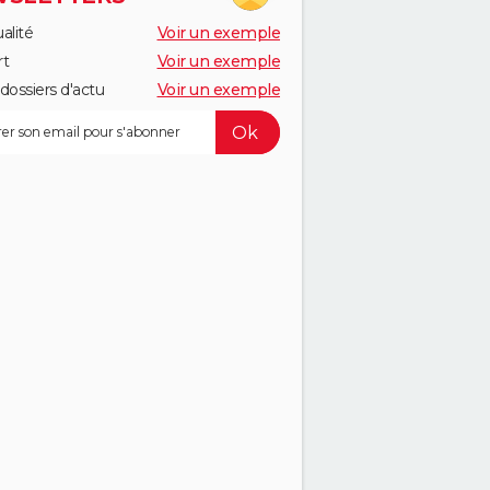
alité
Voir un exemple
rt
Voir un exemple
dossiers d'actu
Voir un exemple