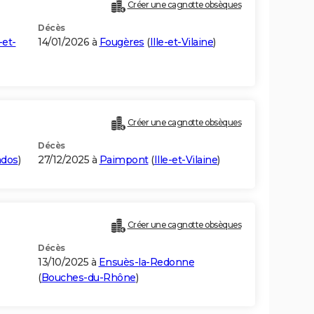
Créer une cagnotte obsèques
Décès
-et-
14/01/2026 à
Fougères
(
Ille-et-Vilaine
)
Créer une cagnotte obsèques
Décès
ados
)
27/12/2025 à
Paimpont
(
Ille-et-Vilaine
)
Créer une cagnotte obsèques
Décès
13/10/2025 à
Ensuès-la-Redonne
(
Bouches-du-Rhône
)