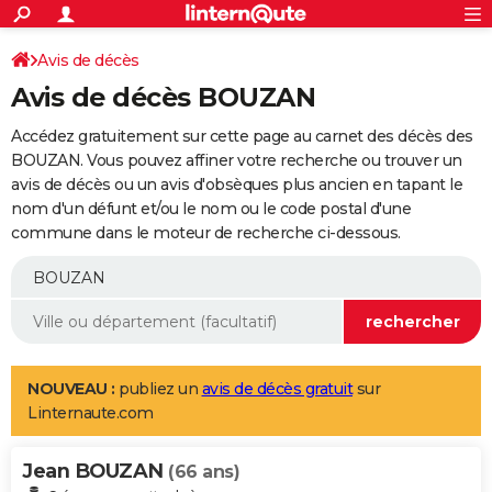
ACTUALITÉS
Connexion
S'inscrire
Avis de décès
Rechercher
Société
Education
Villes
Politique
Faits Divers
Monde
+
SPORT
Avis de décès BOUZAN
Football
Cyclisme
Forum
Coupe du monde 2026
Tennis
Rugby
CULTURE
Accédez gratuitement sur cette page au carnet des décès des
TNT
Cinéma
Musique
Programme TV
Streaming
Sorties cinéma
+
BOUZAN. Vous pouvez affiner votre recherche ou trouver un
FINANCE
avis de décès ou un avis d'obsèques plus ancien en tapant le
Impôts
Immobilier
Banque
Crédit
Retraite
Epargne
Risques naturels par ville
Assurance
AUTO
nom d'un défunt et/ou le nom ou le code postal d'une
commune dans le moteur de recherche ci-dessous.
Réserver un essai
Berlines
Forum auto
Essais
Citadines
SUV
+
HIGH-TECH
Meilleur smartphone
Ordinateurs
Guide high-tech
Mobiles
Internet
Jeux vidéo
+
BRICOLAGE
Aménagement intérieur
Cuisine
Jardinage
+
Forum
Extérieur
Salle de bains
Rangement
WEEK-END
Escapades
Expositions
Week-end nature
Guides de France
Patrimoine
Musées
+
LIFESTYLE
NOUVEAU :
publiez un
avis de décès gratuit
sur
Linternaute.com
Bien-être
Mode
+
Art de vivre
Loisirs
Modes de vie
SANTE
Jean BOUZAN
Guide de la santé
Médicaments
+
Alimentation
Maladies
Sommeil
(66 ans)
VOYAGE