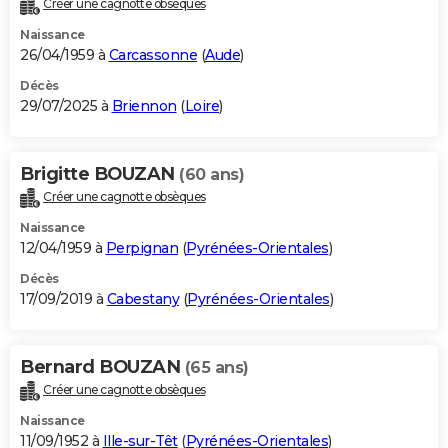
Créer une cagnotte obsèques
City break
Voyage de noces
Climat
Destinations
Voyage nature
Forum
+
PHOTO
Naissance
26/04/1959 à
Carcassonne
(
Aude
)
GUIDES D'ACHAT
Décès
29/07/2025 à
Briennon
(
Loire
)
BONS PLANS
CARTE DE VOEUX
Brigitte BOUZAN
(60 ans)
Carte Bonne année
Carte Pâques
Carte de Noël
Carte Saint-Valentin
Carte d'anniversaire
DICTIONNAIRE
Créer une cagnotte obsèques
Biographies
Expressions
Dictionnaire
Citations
Proverbes
PROGRAMME TV
Naissance
12/04/1959 à
Perpignan
(
Pyrénées-Orientales
)
COPAINS D'AVANT
Décès
17/09/2019 à
Cabestany
(
Pyrénées-Orientales
)
Se connecter
Collèges
Universités
Service militaire
S'inscrire
Lycées
Primaires
Entreprises
Avis de recherche
AVIS DE DÉCÈS
FORUM
Bernard BOUZAN
(65 ans)
Lifestyle
Sport
Television
Cinema
Bricolage
Culture
Auto
Voyage
Créer une cagnotte obsèques
Naissance
11/09/1952 à
Ille-sur-Têt
(
Pyrénées-Orientales
)