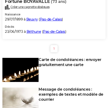
Fortune BOYAVALLE
(73 ans)
Créer une cagnotte obsèques
Naissance
29/07/1899 à
Beuvry
(
Pas-de-Calais
)
Décès
23/06/1973 à
Béthune
(
Pas-de-Calais
)
1
Carte de condoléances : envoyer
gratuitement une carte
Message de condoléances :
exemples de textes et modèle de
courrier