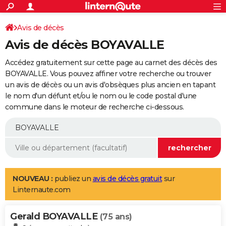
ACTUALITÉS
Connexion
S'inscrire
Avis de décès
Rechercher
Société
Education
Villes
Politique
Faits Divers
Monde
+
SPORT
Avis de décès BOYAVALLE
Football
Cyclisme
Forum
Coupe du monde 2026
Tennis
Rugby
CULTURE
Accédez gratuitement sur cette page au carnet des décès des
TNT
Cinéma
Musique
Programme TV
Streaming
Sorties cinéma
+
BOYAVALLE. Vous pouvez affiner votre recherche ou trouver
FINANCE
un avis de décès ou un avis d'obsèques plus ancien en tapant
Impôts
Immobilier
Banque
Crédit
Retraite
Epargne
Risques naturels par ville
Assurance
AUTO
le nom d'un défunt et/ou le nom ou le code postal d'une
commune dans le moteur de recherche ci-dessous.
Réserver un essai
Berlines
Forum auto
Essais
Citadines
SUV
+
HIGH-TECH
Meilleur smartphone
Ordinateurs
Guide high-tech
Mobiles
Internet
Jeux vidéo
+
BRICOLAGE
Aménagement intérieur
Cuisine
Jardinage
+
Forum
Extérieur
Salle de bains
Rangement
WEEK-END
Escapades
Expositions
Week-end nature
Guides de France
Patrimoine
Musées
+
LIFESTYLE
NOUVEAU :
publiez un
avis de décès gratuit
sur
Linternaute.com
Bien-être
Mode
+
Art de vivre
Loisirs
Modes de vie
SANTE
Gerald BOYAVALLE
Guide de la santé
Médicaments
+
Alimentation
Maladies
Sommeil
(75 ans)
VOYAGE