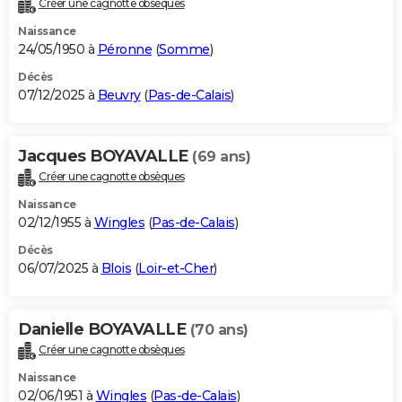
Créer une cagnotte obsèques
City break
Voyage de noces
Climat
Destinations
Voyage nature
Forum
+
PHOTO
Naissance
24/05/1950 à
Péronne
(
Somme
)
GUIDES D'ACHAT
Décès
07/12/2025 à
Beuvry
(
Pas-de-Calais
)
BONS PLANS
CARTE DE VOEUX
Jacques BOYAVALLE
(69 ans)
Carte Bonne année
Carte Pâques
Carte de Noël
Carte Saint-Valentin
Carte d'anniversaire
DICTIONNAIRE
Créer une cagnotte obsèques
Biographies
Expressions
Dictionnaire
Citations
Proverbes
PROGRAMME TV
Naissance
02/12/1955 à
Wingles
(
Pas-de-Calais
)
COPAINS D'AVANT
Décès
06/07/2025 à
Blois
(
Loir-et-Cher
)
Se connecter
Collèges
Universités
Service militaire
S'inscrire
Lycées
Primaires
Entreprises
Avis de recherche
AVIS DE DÉCÈS
FORUM
Danielle BOYAVALLE
(70 ans)
Lifestyle
Sport
Television
Cinema
Bricolage
Culture
Auto
Voyage
Créer une cagnotte obsèques
Naissance
02/06/1951 à
Wingles
(
Pas-de-Calais
)