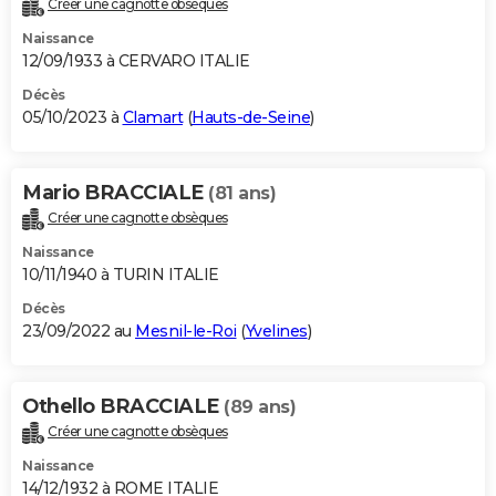
Créer une cagnotte obsèques
City break
Voyage de noces
Climat
Destinations
Voyage nature
Forum
+
PHOTO
Naissance
12/09/1933 à CERVARO ITALIE
GUIDES D'ACHAT
Décès
05/10/2023 à
Clamart
(
Hauts-de-Seine
)
BONS PLANS
CARTE DE VOEUX
Mario BRACCIALE
(81 ans)
Carte Bonne année
Carte Pâques
Carte de Noël
Carte Saint-Valentin
Carte d'anniversaire
DICTIONNAIRE
Créer une cagnotte obsèques
Biographies
Expressions
Dictionnaire
Citations
Proverbes
PROGRAMME TV
Naissance
10/11/1940 à TURIN ITALIE
COPAINS D'AVANT
Décès
23/09/2022 au
Mesnil-le-Roi
(
Yvelines
)
Se connecter
Collèges
Universités
Service militaire
S'inscrire
Lycées
Primaires
Entreprises
Avis de recherche
AVIS DE DÉCÈS
FORUM
Othello BRACCIALE
(89 ans)
Lifestyle
Sport
Television
Cinema
Bricolage
Culture
Auto
Voyage
Créer une cagnotte obsèques
Naissance
14/12/1932 à ROME ITALIE