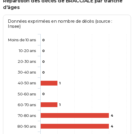
Répartition des décès de BRACCIALE par tranche
d'âges
Données exprimées en nombre de décès (source :
Insee)
Moins de 10 ans
0
10-20 ans
0
20-30 ans
0
30-40 ans
0
40-50 ans
1
50-60 ans
0
60-70 ans
1
70-80 ans
4
80-90 ans
4