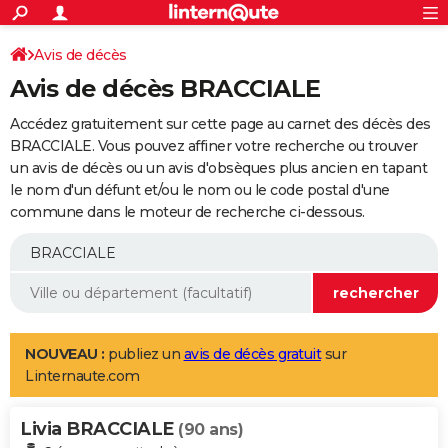
ACTUALITÉS
Connexion
S'inscrire
Avis de décès
Rechercher
Société
Education
Villes
Politique
Faits Divers
Monde
+
SPORT
Avis de décès BRACCIALE
Football
Cyclisme
Forum
Coupe du monde 2026
Tennis
Rugby
CULTURE
Accédez gratuitement sur cette page au carnet des décès des
TNT
Cinéma
Musique
Programme TV
Streaming
Sorties cinéma
+
BRACCIALE. Vous pouvez affiner votre recherche ou trouver
FINANCE
un avis de décès ou un avis d'obsèques plus ancien en tapant
Impôts
Immobilier
Banque
Crédit
Retraite
Epargne
Risques naturels par ville
Assurance
AUTO
le nom d'un défunt et/ou le nom ou le code postal d'une
commune dans le moteur de recherche ci-dessous.
Réserver un essai
Berlines
Forum auto
Essais
Citadines
SUV
+
HIGH-TECH
Meilleur smartphone
Ordinateurs
Guide high-tech
Mobiles
Internet
Jeux vidéo
+
BRICOLAGE
Aménagement intérieur
Cuisine
Jardinage
+
Forum
Extérieur
Salle de bains
Rangement
WEEK-END
Escapades
Expositions
Week-end nature
Guides de France
Patrimoine
Musées
+
LIFESTYLE
NOUVEAU :
publiez un
avis de décès gratuit
sur
Linternaute.com
Bien-être
Mode
+
Art de vivre
Loisirs
Modes de vie
SANTE
Livia BRACCIALE
Guide de la santé
Médicaments
+
Alimentation
Maladies
Sommeil
(90 ans)
VOYAGE