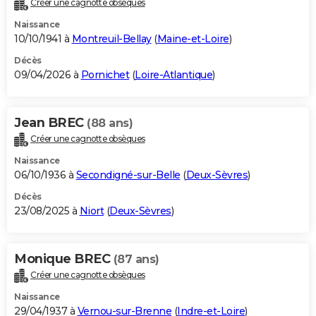
Créer une cagnotte obsèques
City break
Voyage de noces
Climat
Destinations
Voyage nature
Forum
+
PHOTO
Naissance
10/10/1941 à
Montreuil-Bellay
(
Maine-et-Loire
)
GUIDES D'ACHAT
Décès
09/04/2026 à
Pornichet
(
Loire-Atlantique
)
BONS PLANS
CARTE DE VOEUX
Jean BREC
(88 ans)
Carte Bonne année
Carte Pâques
Carte de Noël
Carte Saint-Valentin
Carte d'anniversaire
DICTIONNAIRE
Créer une cagnotte obsèques
Biographies
Expressions
Dictionnaire
Citations
Proverbes
PROGRAMME TV
Naissance
06/10/1936 à
Secondigné-sur-Belle
(
Deux-Sèvres
)
COPAINS D'AVANT
Décès
23/08/2025 à
Niort
(
Deux-Sèvres
)
Se connecter
Collèges
Universités
Service militaire
S'inscrire
Lycées
Primaires
Entreprises
Avis de recherche
AVIS DE DÉCÈS
FORUM
Monique BREC
(87 ans)
Lifestyle
Sport
Television
Cinema
Bricolage
Culture
Auto
Voyage
Créer une cagnotte obsèques
Naissance
29/04/1937 à
Vernou-sur-Brenne
(
Indre-et-Loire
)