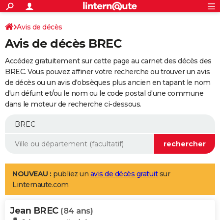
ACTUALITÉS
Connexion
S'inscrire
Avis de décès
Rechercher
Société
Education
Villes
Politique
Faits Divers
Monde
+
SPORT
Avis de décès BREC
Football
Cyclisme
Forum
Coupe du monde 2026
Tennis
Rugby
CULTURE
Accédez gratuitement sur cette page au carnet des décès des
TNT
Cinéma
Musique
Programme TV
Streaming
Sorties cinéma
+
BREC. Vous pouvez affiner votre recherche ou trouver un avis
FINANCE
de décès ou un avis d'obsèques plus ancien en tapant le nom
Impôts
Immobilier
Banque
Crédit
Retraite
Epargne
Risques naturels par ville
Assurance
AUTO
d'un défunt et/ou le nom ou le code postal d'une commune
dans le moteur de recherche ci-dessous.
Réserver un essai
Berlines
Forum auto
Essais
Citadines
SUV
+
HIGH-TECH
Meilleur smartphone
Ordinateurs
Guide high-tech
Mobiles
Internet
Jeux vidéo
+
BRICOLAGE
Aménagement intérieur
Cuisine
Jardinage
+
Forum
Extérieur
Salle de bains
Rangement
WEEK-END
Escapades
Expositions
Week-end nature
Guides de France
Patrimoine
Musées
+
LIFESTYLE
NOUVEAU :
publiez un
avis de décès gratuit
sur
Linternaute.com
Bien-être
Mode
+
Art de vivre
Loisirs
Modes de vie
SANTE
Jean BREC
Guide de la santé
Médicaments
+
Alimentation
Maladies
Sommeil
(84 ans)
VOYAGE