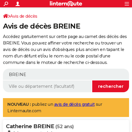
ACTUALITÉS
Connexion
S'inscrire
Avis de décès
Rechercher
Société
Education
Villes
Politique
Faits Divers
Monde
+
SPORT
Avis de décès BREINE
Football
Cyclisme
Forum
Coupe du monde 2026
Tennis
Rugby
CULTURE
Accédez gratuitement sur cette page au carnet des décès des
TNT
Cinéma
Musique
Programme TV
Streaming
Sorties cinéma
+
BREINE. Vous pouvez affiner votre recherche ou trouver un
FINANCE
avis de décès ou un avis d'obsèques plus ancien en tapant le
Impôts
Immobilier
Banque
Crédit
Retraite
Epargne
Risques naturels par ville
Assurance
AUTO
nom d'un défunt et/ou le nom ou le code postal d'une
commune dans le moteur de recherche ci-dessous.
Réserver un essai
Berlines
Forum auto
Essais
Citadines
SUV
+
HIGH-TECH
Meilleur smartphone
Ordinateurs
Guide high-tech
Mobiles
Internet
Jeux vidéo
+
BRICOLAGE
Aménagement intérieur
Cuisine
Jardinage
+
Forum
Extérieur
Salle de bains
Rangement
WEEK-END
Escapades
Expositions
Week-end nature
Guides de France
Patrimoine
Musées
+
LIFESTYLE
NOUVEAU :
publiez un
avis de décès gratuit
sur
Linternaute.com
Bien-être
Mode
+
Art de vivre
Loisirs
Modes de vie
SANTE
Catherine BREINE
Guide de la santé
Médicaments
+
Alimentation
Maladies
Sommeil
(52 ans)
VOYAGE