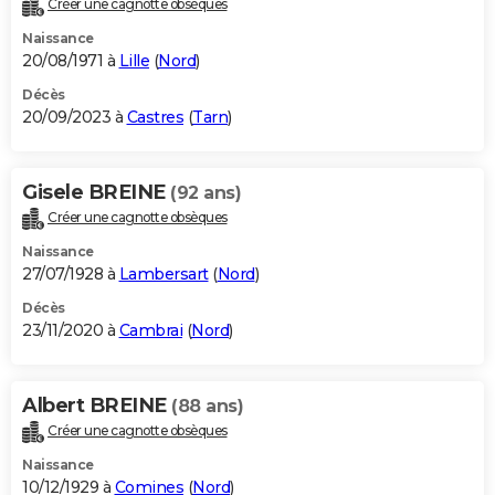
Créer une cagnotte obsèques
City break
Voyage de noces
Climat
Destinations
Voyage nature
Forum
+
PHOTO
Naissance
20/08/1971 à
Lille
(
Nord
)
GUIDES D'ACHAT
Décès
20/09/2023 à
Castres
(
Tarn
)
BONS PLANS
CARTE DE VOEUX
Gisele BREINE
(92 ans)
Carte Bonne année
Carte Pâques
Carte de Noël
Carte Saint-Valentin
Carte d'anniversaire
DICTIONNAIRE
Créer une cagnotte obsèques
Biographies
Expressions
Dictionnaire
Citations
Proverbes
PROGRAMME TV
Naissance
27/07/1928 à
Lambersart
(
Nord
)
COPAINS D'AVANT
Décès
23/11/2020 à
Cambrai
(
Nord
)
Se connecter
Collèges
Universités
Service militaire
S'inscrire
Lycées
Primaires
Entreprises
Avis de recherche
AVIS DE DÉCÈS
FORUM
Albert BREINE
(88 ans)
Lifestyle
Sport
Television
Cinema
Bricolage
Culture
Auto
Voyage
Créer une cagnotte obsèques
Naissance
10/12/1929 à
Comines
(
Nord
)