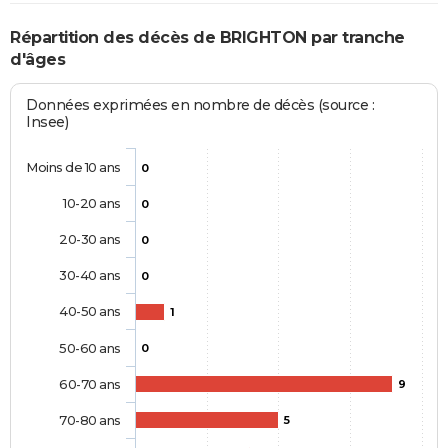
Répartition des décès de BRIGHTON par tranche
d'âges
Données exprimées en nombre de décès (source :
Insee)
Moins de 10 ans
0
10-20 ans
0
20-30 ans
0
30-40 ans
0
40-50 ans
1
50-60 ans
0
60-70 ans
9
70-80 ans
5