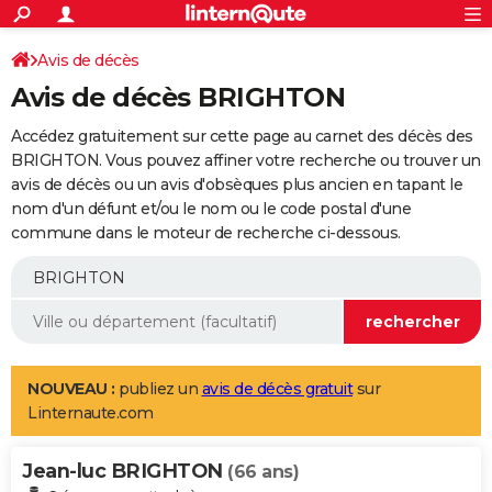
ACTUALITÉS
Connexion
S'inscrire
Avis de décès
Rechercher
Société
Education
Villes
Politique
Faits Divers
Monde
+
SPORT
Avis de décès BRIGHTON
Football
Cyclisme
Forum
Coupe du monde 2026
Tennis
Rugby
CULTURE
Accédez gratuitement sur cette page au carnet des décès des
TNT
Cinéma
Musique
Programme TV
Streaming
Sorties cinéma
+
BRIGHTON. Vous pouvez affiner votre recherche ou trouver un
FINANCE
avis de décès ou un avis d'obsèques plus ancien en tapant le
Impôts
Immobilier
Banque
Crédit
Retraite
Epargne
Risques naturels par ville
Assurance
AUTO
nom d'un défunt et/ou le nom ou le code postal d'une
commune dans le moteur de recherche ci-dessous.
Réserver un essai
Berlines
Forum auto
Essais
Citadines
SUV
+
HIGH-TECH
Meilleur smartphone
Ordinateurs
Guide high-tech
Mobiles
Internet
Jeux vidéo
+
BRICOLAGE
Aménagement intérieur
Cuisine
Jardinage
+
Forum
Extérieur
Salle de bains
Rangement
WEEK-END
Escapades
Expositions
Week-end nature
Guides de France
Patrimoine
Musées
+
LIFESTYLE
NOUVEAU :
publiez un
avis de décès gratuit
sur
Linternaute.com
Bien-être
Mode
+
Art de vivre
Loisirs
Modes de vie
SANTE
Jean-luc BRIGHTON
Guide de la santé
Médicaments
+
Alimentation
Maladies
Sommeil
(66 ans)
VOYAGE