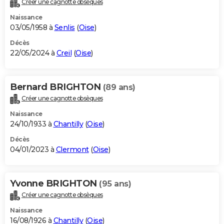
Créer une cagnotte obsèques
City break
Voyage de noces
Climat
Destinations
Voyage nature
Forum
+
PHOTO
Naissance
03/05/1958 à
Senlis
(
Oise
)
GUIDES D'ACHAT
Décès
22/05/2024 à
Creil
(
Oise
)
BONS PLANS
CARTE DE VOEUX
Bernard BRIGHTON
(89 ans)
Carte Bonne année
Carte Pâques
Carte de Noël
Carte Saint-Valentin
Carte d'anniversaire
DICTIONNAIRE
Créer une cagnotte obsèques
Biographies
Expressions
Dictionnaire
Citations
Proverbes
PROGRAMME TV
Naissance
24/10/1933 à
Chantilly
(
Oise
)
COPAINS D'AVANT
Décès
04/01/2023 à
Clermont
(
Oise
)
Se connecter
Collèges
Universités
Service militaire
S'inscrire
Lycées
Primaires
Entreprises
Avis de recherche
AVIS DE DÉCÈS
FORUM
Yvonne BRIGHTON
(95 ans)
Lifestyle
Sport
Television
Cinema
Bricolage
Culture
Auto
Voyage
Créer une cagnotte obsèques
Naissance
16/08/1926 à
Chantilly
(
Oise
)