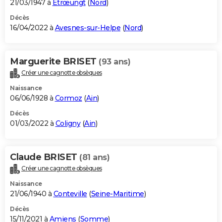
21/03/1947 à
Étrœungt
(
Nord
)
Décès
16/04/2022 à
Avesnes-sur-Helpe
(
Nord
)
Marguerite BRISET
(93 ans)
Créer une cagnotte obsèques
Naissance
06/06/1928 à
Cormoz
(
Ain
)
Décès
01/03/2022 à
Coligny
(
Ain
)
Claude BRISET
(81 ans)
Créer une cagnotte obsèques
Naissance
21/06/1940 à
Conteville
(
Seine-Maritime
)
Décès
15/11/2021 à
Amiens
(
Somme
)