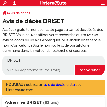
ACTUALITÉS
Connexion
S'inscrire
Avis de décès
Rechercher
Société
Education
Villes
Politique
Faits Divers
Monde
+
SPORT
Avis de décès BRISET
Football
Cyclisme
Forum
Coupe du monde 2026
Tennis
Rugby
CULTURE
Accédez gratuitement sur cette page au carnet des décès des
TNT
Cinéma
Musique
Programme TV
Streaming
Sorties cinéma
+
BRISET. Vous pouvez affiner votre recherche ou trouver un
FINANCE
avis de décès ou un avis d'obsèques plus ancien en tapant le
Impôts
Immobilier
Banque
Crédit
Retraite
Epargne
Risques naturels par ville
Assurance
AUTO
nom d'un défunt et/ou le nom ou le code postal d'une
commune dans le moteur de recherche ci-dessous.
Réserver un essai
Berlines
Forum auto
Essais
Citadines
SUV
+
HIGH-TECH
Meilleur smartphone
Ordinateurs
Guide high-tech
Mobiles
Internet
Jeux vidéo
+
BRICOLAGE
Aménagement intérieur
Cuisine
Jardinage
+
Forum
Extérieur
Salle de bains
Rangement
WEEK-END
Escapades
Expositions
Week-end nature
Guides de France
Patrimoine
Musées
+
LIFESTYLE
NOUVEAU :
publiez un
avis de décès gratuit
sur
Linternaute.com
Bien-être
Mode
+
Art de vivre
Loisirs
Modes de vie
SANTE
Adrienne BRISET
Guide de la santé
Médicaments
+
Alimentation
Maladies
Sommeil
(92 ans)
VOYAGE