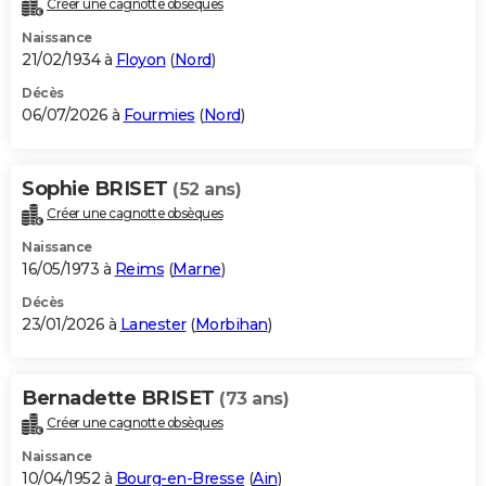
Créer une cagnotte obsèques
City break
Voyage de noces
Climat
Destinations
Voyage nature
Forum
+
PHOTO
Naissance
21/02/1934 à
Floyon
(
Nord
)
GUIDES D'ACHAT
Décès
06/07/2026 à
Fourmies
(
Nord
)
BONS PLANS
CARTE DE VOEUX
Sophie BRISET
(52 ans)
Carte Bonne année
Carte Pâques
Carte de Noël
Carte Saint-Valentin
Carte d'anniversaire
DICTIONNAIRE
Créer une cagnotte obsèques
Biographies
Expressions
Dictionnaire
Citations
Proverbes
PROGRAMME TV
Naissance
16/05/1973 à
Reims
(
Marne
)
COPAINS D'AVANT
Décès
23/01/2026 à
Lanester
(
Morbihan
)
Se connecter
Collèges
Universités
Service militaire
S'inscrire
Lycées
Primaires
Entreprises
Avis de recherche
AVIS DE DÉCÈS
FORUM
Bernadette BRISET
(73 ans)
Lifestyle
Sport
Television
Cinema
Bricolage
Culture
Auto
Voyage
Créer une cagnotte obsèques
Naissance
10/04/1952 à
Bourg-en-Bresse
(
Ain
)