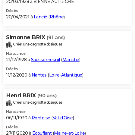
20/03/1928 à VIENNE AUTRICHE
Décès
20/04/2021 à
Lancié
(
Rhône
)
Simonne BRIX
(91 ans)
Créer une cagnotte obsèques
Naissance
21/12/1928 à
Saussemesnil
(
Manche
)
Décès
11/12/2020 à
Nantes
(
Loire-Atlantique
)
Henri BRIX
(90 ans)
Créer une cagnotte obsèques
Naissance
06/11/1930 à
Pontoise
(
Val-d'Oise
)
Décès
27/11/2020 à
Écouflant
(
Maine-et-Loire
)