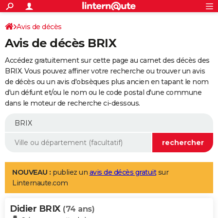
ACTUALITÉS
Connexion
S'inscrire
Avis de décès
Rechercher
Société
Education
Villes
Politique
Faits Divers
Monde
+
SPORT
Avis de décès BRIX
Football
Cyclisme
Forum
Coupe du monde 2026
Tennis
Rugby
CULTURE
Accédez gratuitement sur cette page au carnet des décès des
TNT
Cinéma
Musique
Programme TV
Streaming
Sorties cinéma
+
BRIX. Vous pouvez affiner votre recherche ou trouver un avis
FINANCE
de décès ou un avis d'obsèques plus ancien en tapant le nom
Impôts
Immobilier
Banque
Crédit
Retraite
Epargne
Risques naturels par ville
Assurance
AUTO
d'un défunt et/ou le nom ou le code postal d'une commune
dans le moteur de recherche ci-dessous.
Réserver un essai
Berlines
Forum auto
Essais
Citadines
SUV
+
HIGH-TECH
Meilleur smartphone
Ordinateurs
Guide high-tech
Mobiles
Internet
Jeux vidéo
+
BRICOLAGE
Aménagement intérieur
Cuisine
Jardinage
+
Forum
Extérieur
Salle de bains
Rangement
WEEK-END
Escapades
Expositions
Week-end nature
Guides de France
Patrimoine
Musées
+
LIFESTYLE
NOUVEAU :
publiez un
avis de décès gratuit
sur
Linternaute.com
Bien-être
Mode
+
Art de vivre
Loisirs
Modes de vie
SANTE
Didier BRIX
Guide de la santé
Médicaments
+
Alimentation
Maladies
Sommeil
(74 ans)
VOYAGE