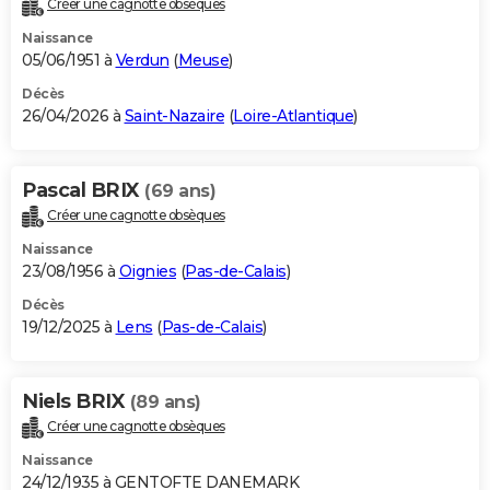
Créer une cagnotte obsèques
City break
Voyage de noces
Climat
Destinations
Voyage nature
Forum
+
PHOTO
Naissance
05/06/1951 à
Verdun
(
Meuse
)
GUIDES D'ACHAT
Décès
26/04/2026 à
Saint-Nazaire
(
Loire-Atlantique
)
BONS PLANS
CARTE DE VOEUX
Pascal BRIX
(69 ans)
Carte Bonne année
Carte Pâques
Carte de Noël
Carte Saint-Valentin
Carte d'anniversaire
DICTIONNAIRE
Créer une cagnotte obsèques
Biographies
Expressions
Dictionnaire
Citations
Proverbes
PROGRAMME TV
Naissance
23/08/1956 à
Oignies
(
Pas-de-Calais
)
COPAINS D'AVANT
Décès
19/12/2025 à
Lens
(
Pas-de-Calais
)
Se connecter
Collèges
Universités
Service militaire
S'inscrire
Lycées
Primaires
Entreprises
Avis de recherche
AVIS DE DÉCÈS
FORUM
Niels BRIX
(89 ans)
Lifestyle
Sport
Television
Cinema
Bricolage
Culture
Auto
Voyage
Créer une cagnotte obsèques
Naissance
24/12/1935 à GENTOFTE DANEMARK